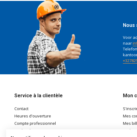
Nous 
Voor ad
naar
in
Telefon
kantoo
+32782
Service à la clientèle
Mon 
Contact
S'inscri
Heures d'ouverture
Mes c
Compte professionnel
Mes bil
Modes de paiement
Ma list