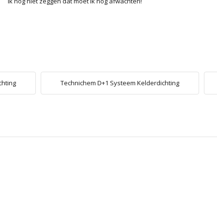
ik nog niet zeggen dat moet ik nog afwachten!
chting
Technichem D+1 Systeem Kelderdichting