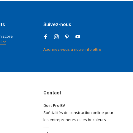
nts
Suivez-nous
n score
ilot
Abonnez-vous à notre infolettre
Contact
Do it Pro BV
Spécialités de construction online pour
les entrepreneurs et les bricoleurs
-----