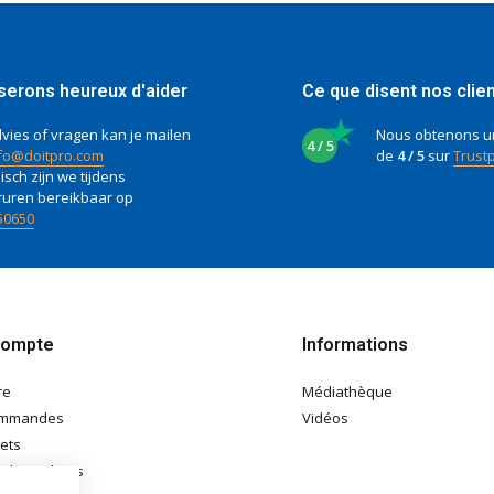
serons heureux d'aider
Ce que disent nos clie
vies of vragen kan je mailen
Nous obtenons u
4 / 5
fo@doitpro.com
de
4 / 5
sur
Trustp
isch zijn we tijdens
ruren bereikbaar op
50650
compte
Informations
re
Médiathèque
ommandes
Vidéos
lets
e de souhaits