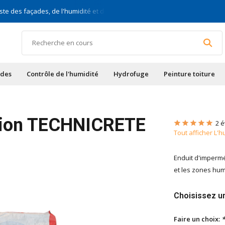
ste des façades, de l'humidité et des toits
Pour bric
ades
Contrôle de l'humidité
Hydrofuge
Peinture toiture
ation TECHNICRETE
2 é
Tout afficher L'
Enduit d'impermé
et les zones hum
Choisissez un
Faire un choix:
*