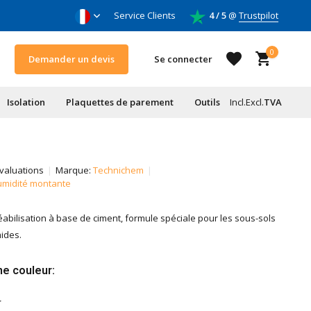
oleurs & entrepreneurs
Service Clients
4 / 5
@
Trustpilot
0
Demander un devis
Se connecter
Isolation
Plaquettes de parement
Outils
Incl.
Excl.
TVA
S'inscrire
valuations
Marque:
Technichem
humidité montante
S'inscrire
abilisation à base de ciment, formule spéciale pour les sous-sols
ides.
e couleur: