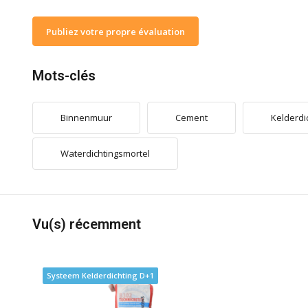
Publiez votre propre évaluation
Mots-clés
Binnenmuur
Cement
Kelderdi
Waterdichtingsmortel
Vu(s) récemment
Systeem Kelderdichting D+1