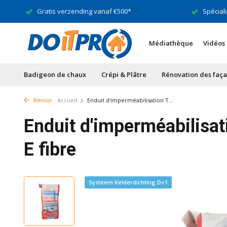
Gratis verzending vanaf €500*
Spéciali
Médiathèque
Vidéos
Badigeon de chaux
Crépi & Plâtre
Rénovation des faç
Retour
Accueil
Enduit d'imperméabilisation T...
Enduit d'imperméabilis
E fibre
Systeem Kelderdichting D+1