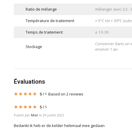
Ratio de mélange
mélanger avec 2,5 - 3
Température de traitement
+ 5°C tot + 30°C (subs
Temps de traitement
± 1 h 30
Conserver dans un end
Stockage
environ 1 an
Évaluations
5
/
Based on 2 reviews
5
5
/
5
Publié par
Miet
le 29 juillet 2025
Bedankt ik heb er de kelder helemaal mee gedaan