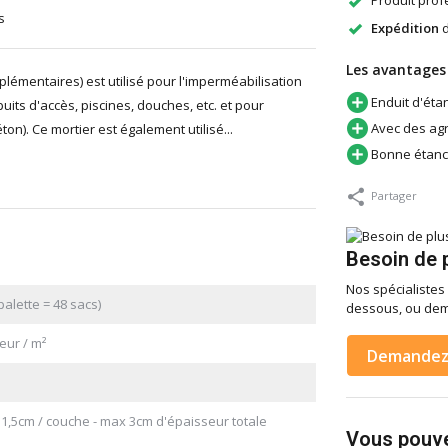
Produit profe
s
Expédition
d
Les avantages
lémentaires) est utilisé pour l'imperméabilisation
Enduit d'éta
uits d'accès, piscines, douches, etc. et pour
Avec des agr
on). Ce mortier est également utilisé...
Bonne étanc
Partager
Besoin de p
Nos spécialistes 
alette = 48 sacs)
dessous, ou dem
eur / m²
Demandez 
1,5cm / couche - max 3cm d'épaisseur totale
Vous pouve