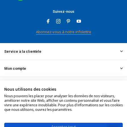
Suivez-nous
Abonnez-vous à notre infolettre
Service à la clientèle
Mon compte
Informations
Nous utilisons des cookies
Nous pouvons les placer pour analyser les données de nos visiteurs,
améliorer notre site Web, afficher un contenu personnalisé et vous faire
Contact
vivre une expérience inoubliable. Pour plus d'informations sur les cookies
que nous utilisons, ouvrez les paramètres.
© 2026 doitpro.com - Theme By
DMWS
x
Plus+
Fil RSS
Accepter tout