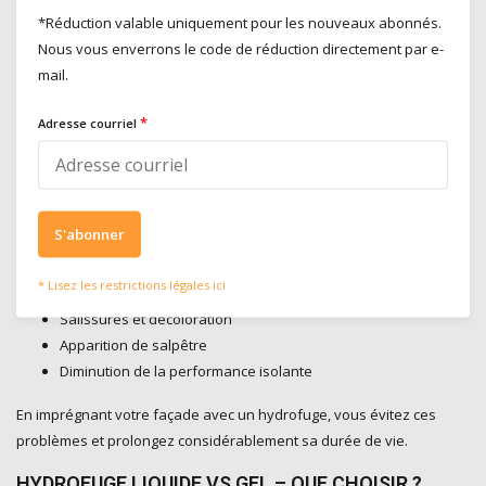
*Réduction valable uniquement pour les nouveaux abonnés.
Pas d’infiltration d’eau
Nous vous enverrons le code de réduction directement par e-
Moins de dégâts dus au gel
mail.
Moins de salissures
Durée de vie prolongée de la façade
*
Adresse courriel
POURQUOI IMPRÉGNER SA FAÇADE ?
Une façade non traitée absorbe l’eau via la pluie et l’humidité
ambiante. À long terme, cela peut entraîner :
S'abonner
Dégâts dus au gel (expansion de l’eau)
* Lisez les restrictions légales ici
Formation de mousses et d’algues
Salissures et décoloration
Apparition de salpêtre
Diminution de la performance isolante
En imprégnant votre façade avec un hydrofuge, vous évitez ces
problèmes et prolongez considérablement sa durée de vie.
HYDROFUGE LIQUIDE VS GEL – QUE CHOISIR ?