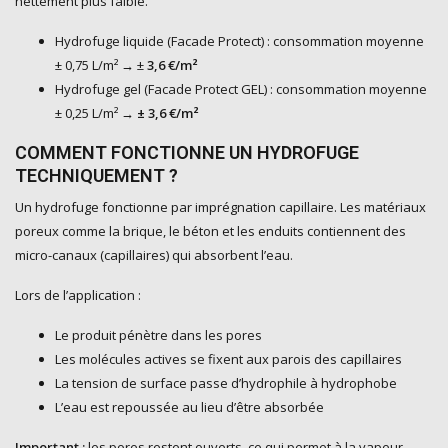
nettement plus faible.
Hydrofuge liquide (Facade Protect) : consommation moyenne
± 0,75 L/m² → ±
3,6 €/m²
Hydrofuge gel (Facade Protect GEL) : consommation moyenne
± 0,25 L/m² →
± 3,6 €/m²
COMMENT FONCTIONNE UN HYDROFUGE
TECHNIQUEMENT ?
Un hydrofuge fonctionne par imprégnation capillaire. Les matériaux
poreux comme la brique, le béton et les enduits contiennent des
micro-canaux (capillaires) qui absorbent l’eau.
Lors de l’application :
Le produit pénètre dans les pores
Les molécules actives se fixent aux parois des capillaires
La tension de surface passe d’hydrophile à hydrophobe
L’eau est repoussée au lieu d’être absorbée
Important :
les pores restent ouverts, ce qui permet à la vapeur