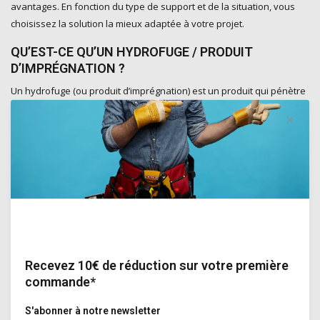
avantages. En fonction du type de support et de la situation, vous
choisissez la solution la mieux adaptée à votre projet.
QU’EST-CE QU’UN HYDROFUGE / PRODUIT
D’IMPRÉGNATION ?
Un hydrofuge (ou produit d’imprégnation) est un produit qui pénètre
profondément dans les matériaux de construction poreux et les
rend hydrofuges sans former de couche de surface.
Contrairement aux revêtements, la structure du support reste
totalement intacte. Le produit agit de l’intérieur et modifie le
comportement capillaire du matériau, empêchant l’absorption de
l’eau qui perle désormais à la surface.
La plupart des hydrofuges professionnels sont à base de
composants actifs tels que le silane et le siloxane. Ces molécules
pénètrent profondément dans les pores du matériau et se fixent
Recevez 10€ de réduction sur votre première
aux parois des capillaires. Il en résulte un effet hydrophobe
commande*
(déperlant), tout en permettant à la vapeur d’eau de s’échapper.
S'abonner à notre newsletter
Résultat :