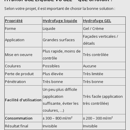
Selon votre projet, il est important de choisir la bonne solution :
Propriété
Hydrofuge liquide
Hydrofuge GEL
Forme
Liquide
Gel / Crème
Façades verticales /
Application
Grandes surfaces
détails
Plus rapide, moins de
Mise en oeuvre
Très contrôlée
contrôle
Coulures
Possibles
Aucune
Perte de produit
Plus élevée
Très limitée
Pénétration
Très bonne
Très bonne
Un peu plus difficile
(application
Très facile (application
Facilité d'utilisation
suffisante, éviter les
très contrôlée)
coulures, …)
Consommation
± 300 – 800 ml/m²
± 200 – 300 ml/m²
Résultat final
Invisible
Invisible