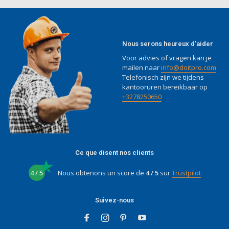
Nous serons heureux d'aider
Voor advies of vragen kan je
mailen naar
info@doitpro.com
Telefonisch zijn we tijdens
kantooruren bereikbaar op
+3278250650
Ce que disent nos clients
4 / 5
Nous obtenons un score de
4 / 5
sur
Trustpilot
Suivez-nous