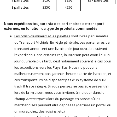
7 pallettes
305€
385€
15> pallettes
8 pallettes
335€
425€
Nous expédions toujours via des partenaires de transport
externes, en fonction du type de produits commandés.
Les colis volumineux et les palettes
sont livrés par
Dematra
ou
Transport Michiels
. En règle générale, ces partenaires de
transport annoncent une livraison le jour ouvrable suivant
l’expédition. Dans certains cas, la livraison peut avoir lieu un
jour ouvrable plus tard ; c’est notamment souvent le cas pour
les expéditions vers les Pays-Bas. Nous ne pouvons
malheureusement pas garantir l’heure exacte de livraison, et
ces transporteurs ne disposent pas d’un système de suivi
track & trace intégré. Si vous pensez ne pas être présent(e)
lors de la livraison, nous vous invitons à indiquer dans le
champ
« remarques »
lors du passage en caisse où les
marchandises peuvent être déposées (derrière un portail ou
un muret, chez des voisins, etc.).