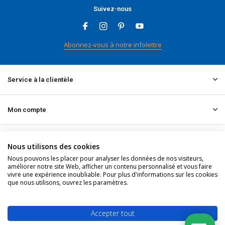
Suivez-nous
Abonnez-vous à notre infolettre
Service à la clientèle
Mon compte
Informations
Nous utilisons des cookies
Nous pouvons les placer pour analyser les données de nos visiteurs,
améliorer notre site Web, afficher un contenu personnalisé et vous faire
Contact
vivre une expérience inoubliable. Pour plus d'informations sur les cookies
que nous utilisons, ouvrez les paramètres.
© 2026 doitpro.com - Theme By
DMWS
x
Plus+
Fil RSS
Accepter tout