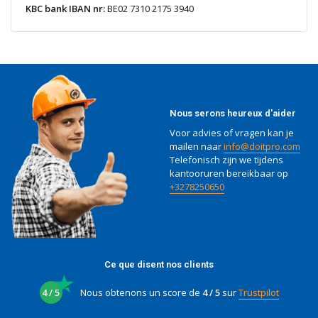
KBC bank IBAN nr:
BE02 7310 2175 3940
Nous serons heureux d'aider
Voor advies of vragen kan je
mailen naar
info@doitpro.com
Telefonisch zijn we tijdens
kantooruren bereikbaar op
+3278250650
Ce que disent nos clients
4 / 5
Nous obtenons un score de
4 / 5
sur
Trustpilot