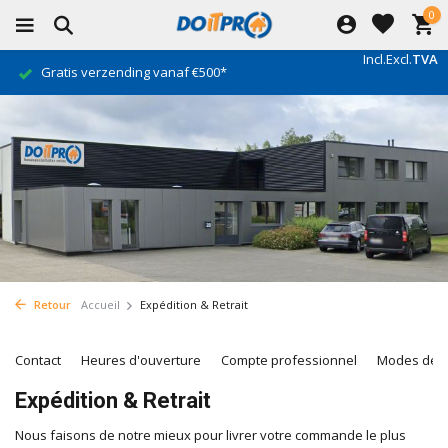
0
Incl.
Excl.
TVA
Gratis verzending vanaf €500*
Retour
Accueil
Expédition & Retrait
Contact
Heures d'ouverture
Compte professionnel
Modes de 
Expédition & Retrait
Nous faisons de notre mieux pour livrer votre commande le plus