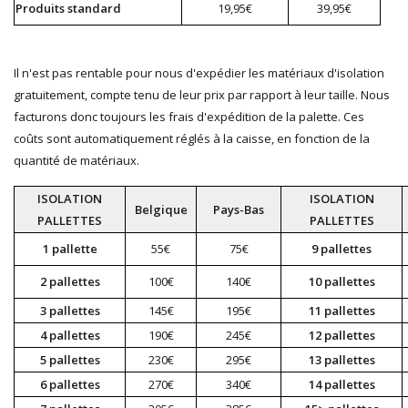
Produits standard
19,95€
39,95€
Il n'est pas rentable pour nous d'expédier les matériaux d'isolation
gratuitement, compte tenu de leur prix par rapport à leur taille. Nous
facturons donc toujours les frais d'expédition de la palette. Ces
coûts sont automatiquement réglés à la caisse, en fonction de la
quantité de matériaux.
ISOLATION
ISOLATION
Belgique
Pays-Bas
PALLETTES
PALLETTES
1 pallette
55€
75€
9 pallettes
2 pallettes
100€
140€
10 pallettes
3 pallettes
145€
195€
11 pallettes
4 pallettes
190€
245€
12 pallettes
5 pallettes
230€
295€
13 pallettes
6 pallettes
270€
340€
14 pallettes