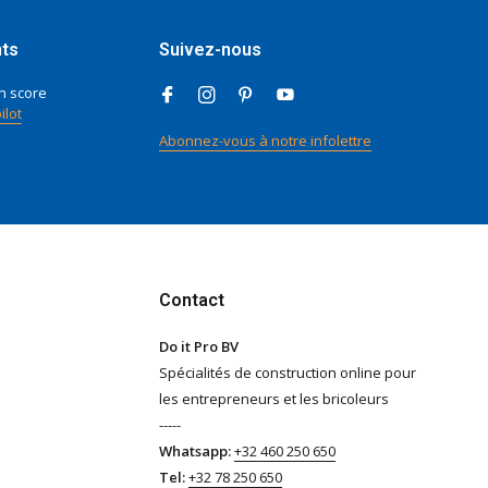
nts
Suivez-nous
n score
ilot
Abonnez-vous à notre infolettre
Contact
Do it Pro BV
Spécialités de construction online pour
les entrepreneurs et les bricoleurs
-----
Whatsapp:
+32 460 250 650
Tel:
+32 78 250 650