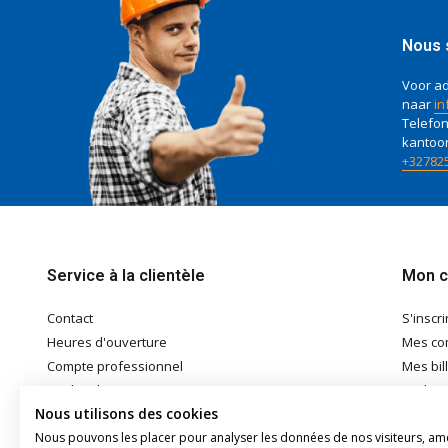
Nous 
Voor ad
naar
in
Telefon
kantoo
+32782
Service à la clientèle
Mon 
Contact
S'inscri
Heures d'ouverture
Mes c
Compte professionnel
Mes bil
Modes de paiement
Ma list
Nous utilisons des cookies
Expédition & Retrait
Nous pouvons les placer pour analyser les données de nos visiteurs, am
Conditions générales