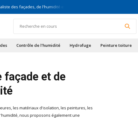
ste des façades, de l'humidité et des toits
Pour bric
ades
Contrôle de l'humidité
Hydrofuge
Peinture toiture
e façade et de
ité
res, les matériaux d'isolation, les peintures, les
re l'humidité, nous proposons également une