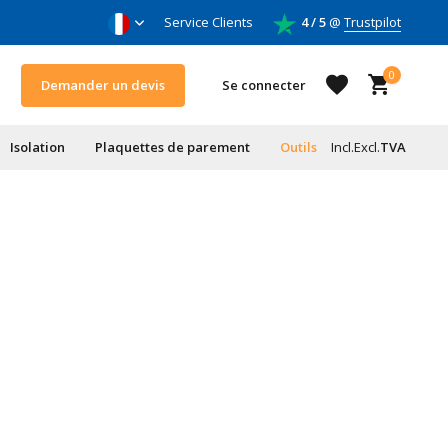
oleurs & entrepreneurs
Service Clients
4 / 5
@
Trustpilot
0
Demander un devis
Se connecter
Isolation
Plaquettes de parement
Outils
Incl.
Excl.
TVA
S'inscrire
S'inscrire