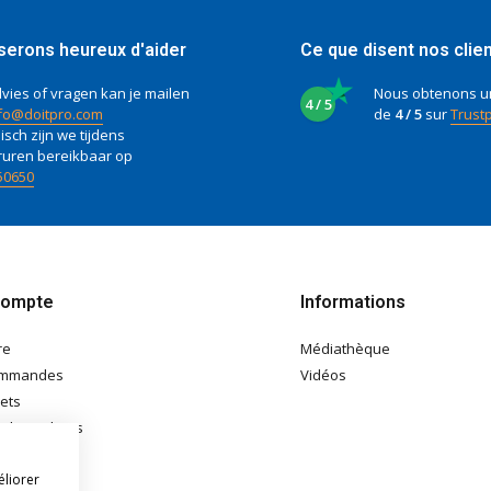
serons heureux d'aider
Ce que disent nos clie
vies of vragen kan je mailen
Nous obtenons u
4 / 5
fo@doitpro.com
de
4 / 5
sur
Trustp
isch zijn we tijdens
ruren bereikbaar op
50650
compte
Informations
re
Médiathèque
ommandes
Vidéos
lets
e de souhaits
éliorer