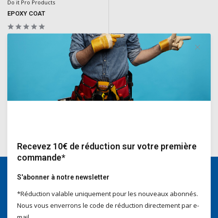
Do it Pro Products
EPOXY COAT
Revêtement/finition à base de
résine époxy à 2 composants de
couleur blanche.
Deliverytime
€178,00
Incl. TVA
Recevez 10€ de réduction sur votre première
commande*
S'abonner à notre newsletter
Nous serons heureux d'aider
*Réduction valable uniquement pour les nouveaux abonnés.
Voor advies of vragen kan je
Nous vous enverrons le code de réduction directement par e-
mailen naar
info@doitpro.com
mail.