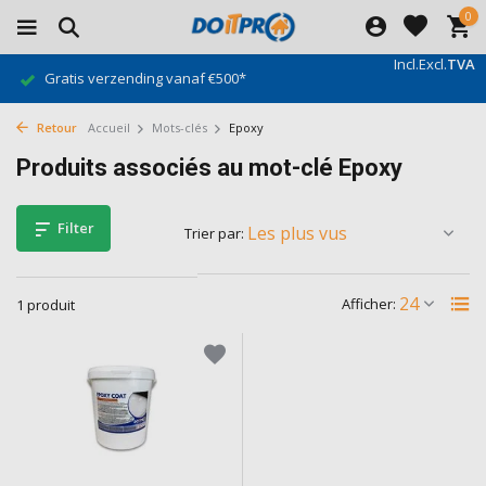
0
Incl.
Excl.
TVA
Gratis verzending vanaf €500*
Retour
Accueil
Mots-clés
Epoxy
Produits associés au mot-clé Epoxy
Filter
Trier par:
Afficher:
1 produit