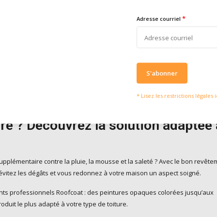
*
Adresse courriel
S'abonner
* Lisez les restrictions légales i
vrez le Roofcoat adapté à votre toit
re ? Découvrez la solution adaptée 
upplémentaire contre la pluie, la mousse et la saleté ? Avec le bon revêt
 évitez les dégâts et vous redonnez à votre maison un aspect soigné.
ts professionnels Roofcoat : des peintures opaques colorées jusqu’aux
oduit le plus adapté à votre type de toiture.