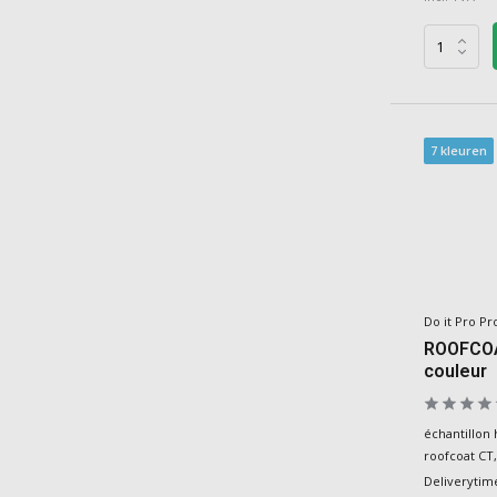
7 kleuren
Do it Pro Pr
ROOFCOA
couleur
échantillon
roofcoat CT,
Deliverytim