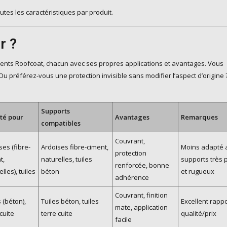
tes les caractéristiques par produit.
r ?
ments Roofcoat, chacun avec ses propres applications et avantages. Vous
 Ou préférez-vous une protection invisible sans modifier l’aspect d’origine
Supports
té pour
Avantages
Remarques
compatibles
Couvrant,
ses (fibre-
Ardoises fibre-ciment,
Moins adapté 
protection
t,
naturelles, tuiles
supports très 
renforcée, bonne
lles), tuiles
béton
et rugueux
adhérence
Couvrant, finition
 (béton),
Tuiles béton, tuiles
Excellent rappo
mate, application
cuite
terre cuite
qualité/prix
facile