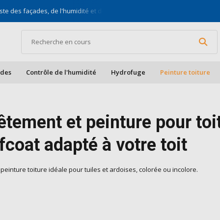
ste des façades, de l'humidité et des toits
Pour bric
ades
Contrôle de l'humidité
Hydrofuge
Peinture toiture
tement et peinture pour toi
coat adapté à votre toit
peinture toiture idéale pour tuiles et ardoises, colorée ou incolore.