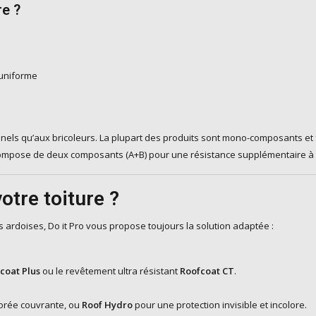
re ?
 uniforme
nels qu’aux bricoleurs. La plupart des produits sont mono-composants et 
 compose de deux composants (A+B) pour une résistance supplémentaire à 
otre toiture ?
s ardoises, Do it Pro vous propose toujours la solution adaptée :
coat Plus
ou le revêtement ultra résistant
Roofcoat CT
.
lorée couvrante, ou
Roof Hydro
pour une protection invisible et incolore.