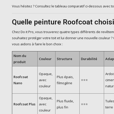
Vous hésitez ? Consultez le tableau comparatif ci-dessous avec tou
Quelle peinture Roofcoat choisi
Chez Do it Pro, vous trouverez quatre types différents de revête
souhaitez protéger votre toit et lui donner une nouvelle couleur ?
vous aidons à faire le bon choix :
Nom du
Couleur
Structure
Durabilité
Adap
produit
Opaque,
Ardoi
Roofcoat
Plus épais,
avec
⭐⭐⭐
cimen
Nano
filmogène
couleur
nature
Opaque,
Plus fluide,
Tuiles
Roofcoat Plus
avec
⭐⭐⭐
plus fin
terre 
couleur