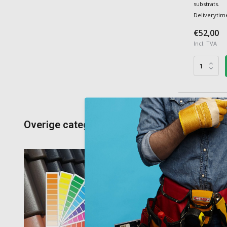
substrats.
Deliverytim
€52,00
Incl. TVA
Overige categorieën in Peinture toiture