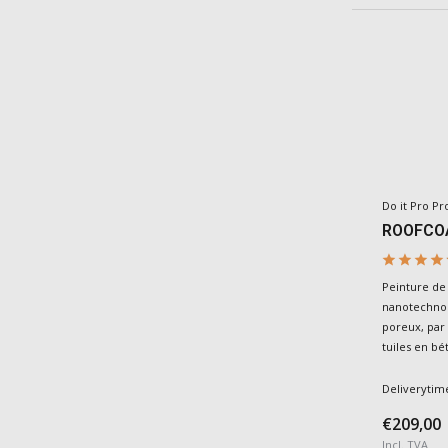
Do it Pro Pr
ROOFCO
Peinture de 
nanotechnol
poreux, par 
tuiles en bét
Deliverytim
€209,00
Incl. TVA