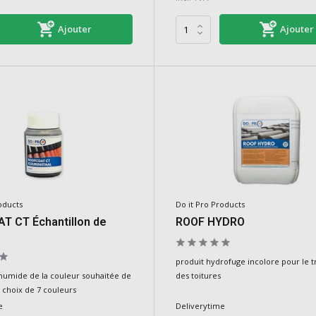
Ajouter
Ajouter
oducts
Do it Pro Products
T CT Échantillon de
ROOF HYDRO
produit hydrofuge incolore pour le 
 humide de la couleur souhaitée de
des toitures
 choix de 7 couleurs
e
Deliverytime