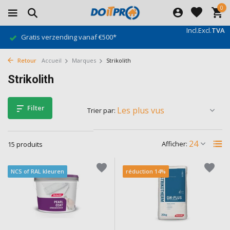
0
Incl.
Excl.
TVA
Gratis verzending vanaf €500*
Retour
Accueil
Marques
Strikolith
Strikolith
Filter
Trier par:
Afficher:
15 produits
NCS of RAL kleuren
réduction 14%