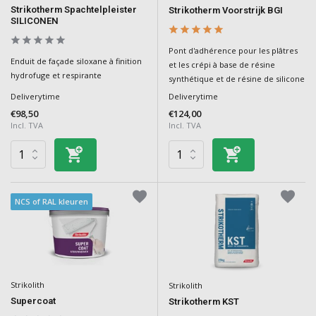
Strikotherm Spachtelpleister
Strikotherm Voorstrijk BGI
SILICONEN
Pont d'adhérence pour les plâtres
Enduit de façade siloxane à finition
et les crépi à base de résine
hydrofuge et respirante
synthétique et de résine de silicone
Deliverytime
Deliverytime
€98,50
€124,00
Incl. TVA
Incl. TVA
NCS of RAL kleuren
Strikolith
Strikolith
Supercoat
Strikotherm KST