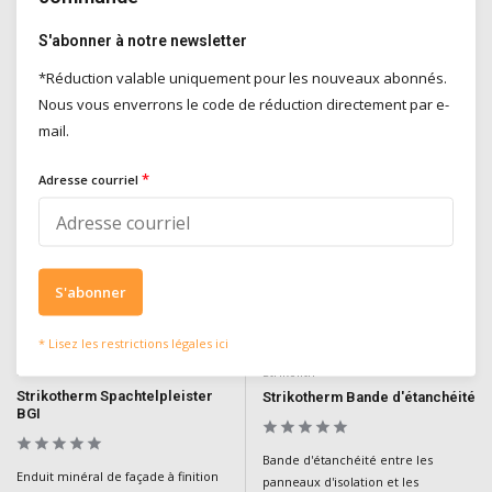
finition finale pour les systèmes
utilisation dans des systèmes
d'isolation de façade
d'isolation avec finition minérale
S'abonner à notre newsletter
épaisse
*Réduction valable uniquement pour les nouveaux abonnés.
Deliverytime
Deliverytime
€89,90
€145,00
Nous vous enverrons le code de réduction directement par e-
Incl. TVA
Incl. TVA
mail.
*
Adresse courriel
NCS of RAL kleuren
S'abonner
* Lisez les restrictions légales ici
Strikolith
Strikolith
Strikotherm Spachtelpleister
Strikotherm Bande d'étanchéité
BGI
Bande d'étanchéité entre les
Enduit minéral de façade à finition
panneaux d'isolation et les