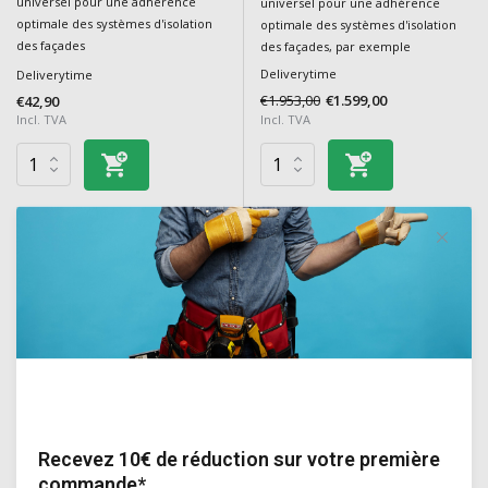
universel pour une adhérence
universel pour une adhérence
optimale des systèmes d'isolation
optimale des systèmes d'isolation
des façades
des façades, par exemple
Deliverytime
Deliverytime
€1.953,00
€1.599,00
€42,90
Incl. TVA
Incl. TVA
NCS of RAL kleuren
Strikolith
Strikolith
Strikotherm Spachtelpleister
Strikotherm Tissu en fibre de
ORION O2
verre Grossier
Recevez 10€ de réduction sur votre première
Enduit décoratif ou crépi comme
Tissu en fibre de verre pour
commande*