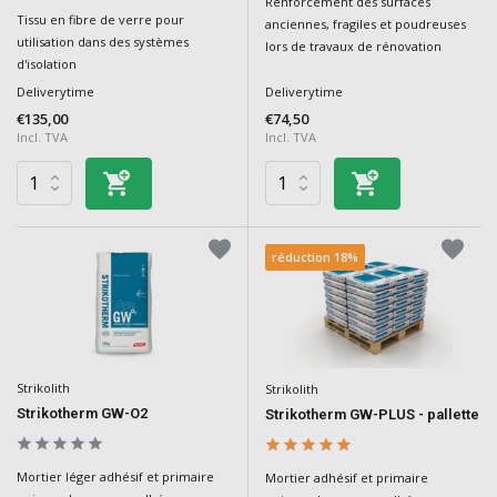
Renforcement des surfaces
Tissu en fibre de verre pour
anciennes, fragiles et poudreuses
utilisation dans des systèmes
lors de travaux de rénovation
d'isolation
Deliverytime
Deliverytime
€135,00
€74,50
Incl. TVA
Incl. TVA
réduction 18%
Strikolith
Strikolith
Strikotherm GW-O2
Strikotherm GW-PLUS - pallette
Mortier léger adhésif et primaire
Mortier adhésif et primaire