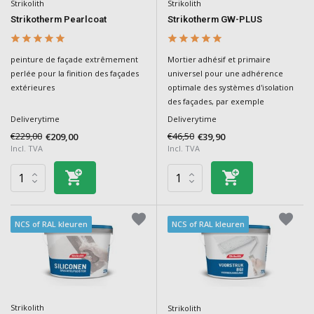
Strikolith
Strikolith
Strikotherm Pearlcoat
Strikotherm GW-PLUS
peinture de façade extrêmement
Mortier adhésif et primaire
perlée pour la finition des façades
universel pour une adhérence
extérieures
optimale des systèmes d'isolation
des façades, par exemple
Deliverytime
Deliverytime
€229,00
€46,50
€209,00
€39,90
Incl. TVA
Incl. TVA
NCS of RAL kleuren
NCS of RAL kleuren
Strikolith
Strikolith