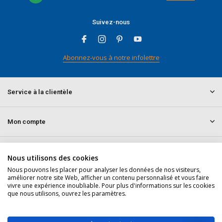
Suivez-nous
Abonnez-vous à notre infolettre
Service à la clientèle
Mon compte
Informations
Nous utilisons des cookies
Nous pouvons les placer pour analyser les données de nos visiteurs,
améliorer notre site Web, afficher un contenu personnalisé et vous faire
Contact
vivre une expérience inoubliable. Pour plus d'informations sur les cookies
que nous utilisons, ouvrez les paramètres.
© 2026 doitpro.com - Theme By
DMWS
x
Plus+
Fil RSS