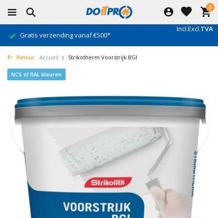
0
Incl.
Excl.
TVA
Gratis verzending vanaf €500*
Retour
Accueil
Strikotherm Voorstrijk BGI
NCS of RAL kleuren