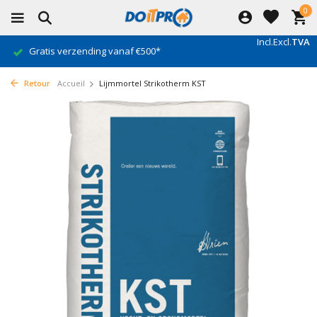
0
Incl.
Excl.
TVA
Gratis verzending vanaf €500*
Retour
Accueil
Lijmmortel Strikotherm KST