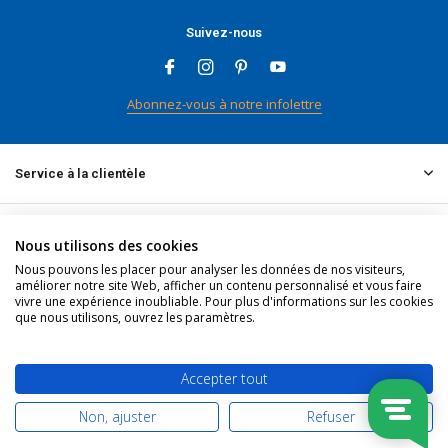
Suivez-nous
Abonnez-vous à notre infolettre
Service à la clientèle
Mon compte
Nous utilisons des cookies
Nous pouvons les placer pour analyser les données de nos visiteurs,
améliorer notre site Web, afficher un contenu personnalisé et vous faire
Informations
vivre une expérience inoubliable. Pour plus d'informations sur les cookies
que nous utilisons, ouvrez les paramètres.
Contact
Accepter tout
Non, ajuster
Refuser
© 2026 doitpro.com - Theme By
DMWS
x
Plus+
Fil RSS