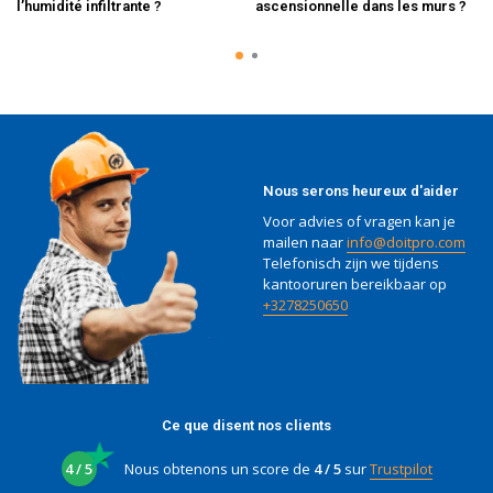
l’humidité infiltrante ?
ascensionnelle dans les murs ?
Nous serons heureux d'aider
Voor advies of vragen kan je
mailen naar
info@doitpro.com
Telefonisch zijn we tijdens
kantooruren bereikbaar op
+3278250650
Ce que disent nos clients
4 / 5
Nous obtenons un score de
4 / 5
sur
Trustpilot