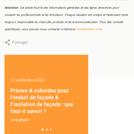
Attention:
Cet article fournit des informations générales et des lignes directrices pour
soutenir les professionnels et les bricoleurs. Chaque situation est unique et l'exécutant reste
toujours responsable du choix des produits et de la bonne exécution. Pour des conseils
spécifiques, vous pouvez nous contacter à l'adresse
info@doitpro.com
.
Partager
17 septembre 2025
16 septembre 2025
Primes & subsides pour
Enduit de façade / cr
out
l’enduit de façade &
isolation ?
l’isolation de façade : que
Lire plus
faut-il savoir ?
Lire plus