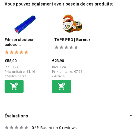
Vous pouvez également avoir besoin de ces produits:
Film protecteur
TAPE PRO | Barnier
autoco...
€58,00
€23,90
Incl. TVA
Incl. TVA
Prix unitaire:
€1,16
Prix unitaire:
€7,95
/
Mètre carré
/
Article
Évaluations
0
/
Based on 0 reviews
5