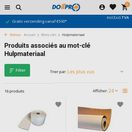
0
Incl.
Excl.
TVA
Gratis verzending vanaf €500*
Retour
Accueil
Mots-clés
Hulpmateriaal
Produits associés au mot-clé
Hulpmateriaal
Filter
Trier par:
Afficher:
16 produits