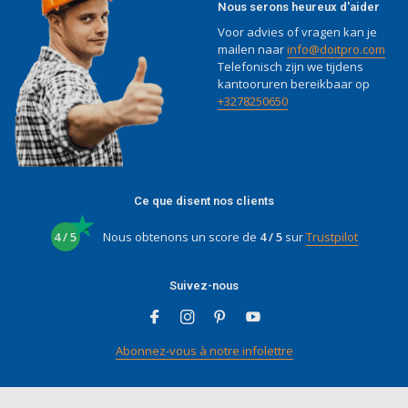
Nous serons heureux d'aider
Voor advies of vragen kan je
mailen naar
info@doitpro.com
Telefonisch zijn we tijdens
kantooruren bereikbaar op
+3278250650
Ce que disent nos clients
4 / 5
Nous obtenons un score de
4 / 5
sur
Trustpilot
Suivez-nous
Abonnez-vous à notre infolettre