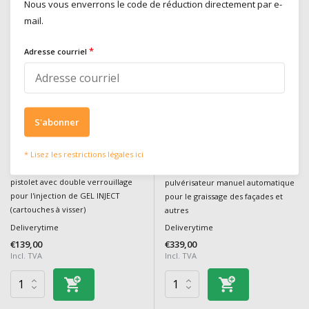
Nous vous enverrons le code de réduction directement par e-
mail.
*
Adresse courriel
S'abonner
GEL INJECT PISTOL
AUTO SPRAY (30L)
* Lisez les restrictions légales ici
pistolet avec double verrouillage
pulvérisateur manuel automatique
pour l'injection de GEL INJECT
pour le graissage des façades et
(cartouches à visser)
autres
Deliverytime
Deliverytime
€139,00
€339,00
Incl. TVA
Incl. TVA