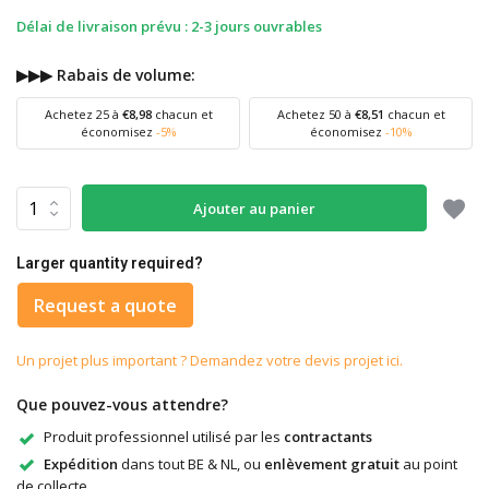
Délai de livraison prévu : 2-3 jours ouvrables
▶▶▶ Rabais de volume:
Achetez 25 à
€8,98
chacun et
Achetez 50 à
€8,51
chacun et
économisez
-5%
économisez
-10%
Ajouter au panier
Larger quantity required?
Request a quote
Un projet plus important ? Demandez votre devis projet ici.
Que pouvez-vous attendre?
Produit professionnel utilisé par les
contractants
Expédition
dans tout BE & NL, ou
enlèvement gratuit
au point
de collecte