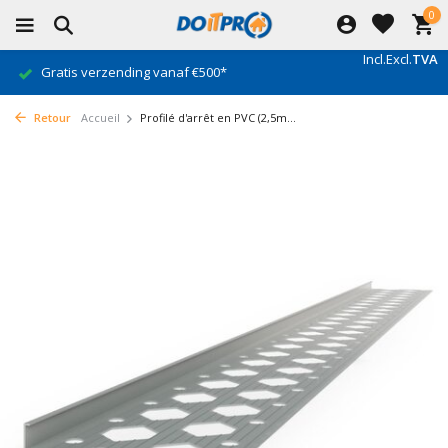
0
Incl.
Excl.
TVA
Gratis verzending vanaf €500*
Retour
Accueil
Profilé d'arrêt en PVC (2,5m...