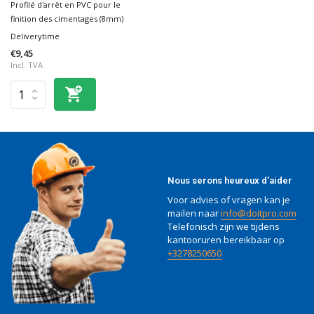
Profilé d'arrêt en PVC pour le
finition des cimentages (8mm)
Deliverytime
€9,45
Incl. TVA
Nous serons heureux d'aider
Voor advies of vragen kan je
mailen naar
info@doitpro.com
Telefonisch zijn we tijdens
kantooruren bereikbaar op
+3278250650