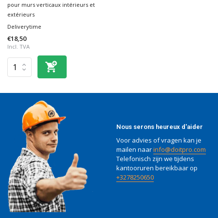
pour murs verticaux intérieurs et
extérieurs
Deliverytime
€18,50
Incl. TVA
Nous serons heureux d'aider
Voor advies of vragen kan je
mailen naar
info@doitpro.com
Telefonisch zijn we tijdens
kantooruren bereikbaar op
+3278250650