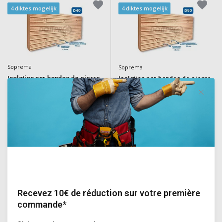
4 diktes mogelijk
4 diktes mogelijk
Soprema
Soprema
Isolation par bandes de pierre
Isolation par bandes de pierre
SOPRA XPS BRKS - D40
SOPRA XPS BRKS - D50
Panneaux isolants XPS fraisés,
Panneaux isolants XPS fraisés,
munis de lignes de joint pour un
munis de lignes de joint pour un
JOINT MINCE et de bandes de
JOINT MINCE et de bandes de
MODULE 40mm
MODULE 50mm
Deliverytime
Deliverytime
€39,55
€39,55
Incl. TVA
Incl. TVA
Recevez 10€ de réduction sur votre première
commande*