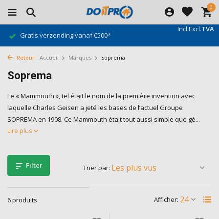
0
Incl.
Excl.
TVA
Gratis verzending vanaf €500*
Retour
Accueil
Marques
Soprema
Soprema
Le « Mammouth », tel était le nom de la première invention avec
laquelle Charles Geisen a jeté les bases de l’actuel Groupe
SOPREMA en 1908. Ce Mammouth était tout aussi simple que gé...
Lire plus
Filter
Trier par:
Afficher:
6 produits