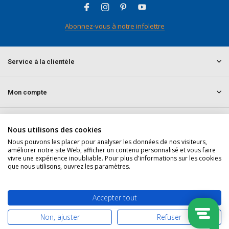
Abonnez-vous à notre infolettre
Service à la clientèle
Mon compte
Informations
Nous utilisons des cookies
Nous pouvons les placer pour analyser les données de nos visiteurs,
améliorer notre site Web, afficher un contenu personnalisé et vous faire
Contact
vivre une expérience inoubliable. Pour plus d'informations sur les cookies
que nous utilisons, ouvrez les paramètres.
© 2026 doitpro.com - Theme By
DMWS
x
Plus+
Fil RSS
Accepter tout
Non, ajuster
Refuser