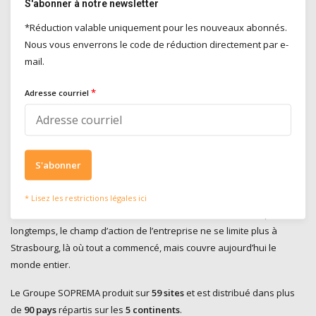
S'abonner à notre newsletter
Soprema
*Réduction valable uniquement pour les nouveaux abonnés.
Nous vous enverrons le code de réduction directement par e-
Le « Mammouth », tel était le nom de la première invention avec
mail.
laquelle Charles Geisen a jeté les bases de l’actuel Groupe
SOPREMA en 1908. Ce Mammouth était tout
*
Adresse courriel
aussi
simple
que
génial
: de la toile de jute plongée dans du bitume
chaud. Le résultat ? Un produit d’étanchéité particulièrement
maniable et efficace. Rien d’étonnant dès lors à ce que le mammouth
soit devenu le logo de l’entreprise !
S'abonner
Depuis lors, le Groupe SOPREMA propose un
assortiment très
large
de produits pour
l’étanchéité
et
l’isolation
, sous
5 marques
* Lisez les restrictions légales ici
différentes
: SOPREMA, ALSAN, FLAG, EFYOS et PAVATEX. Depuis bien
longtemps, le champ d’action de l’entreprise ne se limite plus à
Strasbourg, là où tout a commencé, mais couvre aujourd’hui le
monde entier.
Le Groupe SOPREMA produit sur
59 sites
et est distribué dans plus
de
90 pays
répartis sur les
5 continents
.