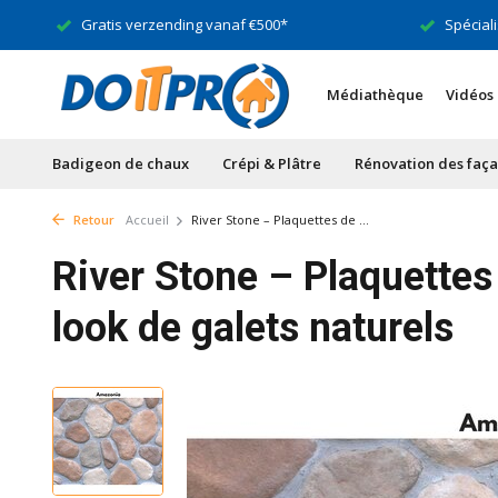
Gratis verzending vanaf €500*
Spéciali
Médiathèque
Vidéos
Badigeon de chaux
Crépi & Plâtre
Rénovation des faç
Retour
Accueil
River Stone – Plaquettes de ...
River Stone – Plaquette
look de galets naturels