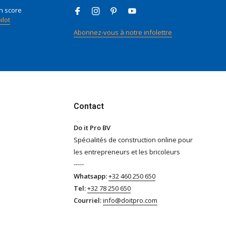
n score
ilot
Abonnez-vous à notre infolettre
Contact
Do it Pro BV
Spécialités de construction online pour
les entrepreneurs et les bricoleurs
-----
Whatsapp:
+32 460 250 650
Tel:
+32 78 250 650
Courriel:
info@doitpro.com