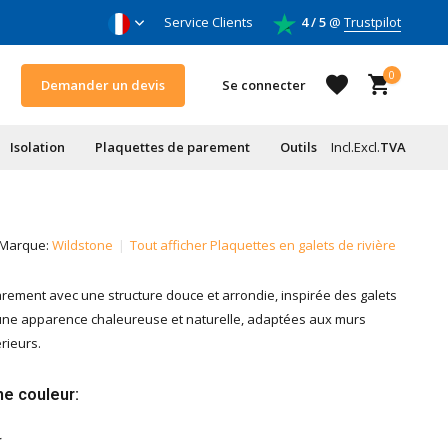
oleurs & entrepreneurs
Service Clients
4 / 5
@
Trustpilot
0
Demander un devis
Se connecter
Isolation
Plaquettes de parement
Outils
Incl.
Excl.
TVA
S'inscrire
Marque:
Wildstone
Tout afficher Plaquettes en galets de rivière
S'inscrire
rement avec une structure douce et arrondie, inspirée des galets
 une apparence chaleureuse et naturelle, adaptées aux murs
érieurs.
e couleur: