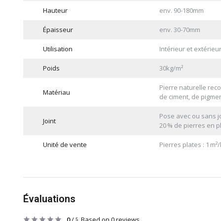
Hauteur
env. 90-180mm
Épaisseur
env. 30-70mm
Utilisation
Intérieur et extérieu
Poids
30kg/m²
Pierre naturelle rec
Matériau
de ciment, de pigmen
Pose avec ou sans jo
Joint
20 % de pierres en p
Unité de vente
Pierres plates : 1 m²/
Évaluations
0
/
Based on 0 reviews
5