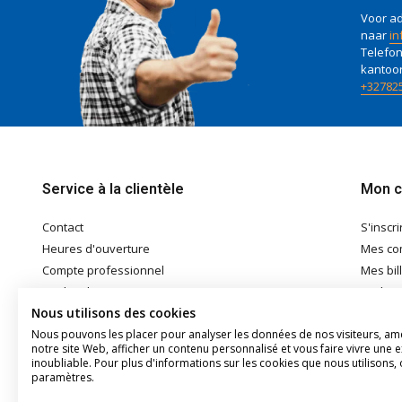
Voor ad
naar
in
Telefon
kantoo
+32782
Service à la clientèle
Mon 
Contact
S'inscri
Heures d'ouverture
Mes c
Compte professionnel
Mes bil
Modes de paiement
Ma list
Nous utilisons des cookies
Expédition & Retrait
Nous pouvons les placer pour analyser les données de nos visiteurs, am
Conditions générales
notre site Web, afficher un contenu personnalisé et vous faire vivre une 
Disclaimer
inoubliable. Pour plus d'informations sur les cookies que nous utilisons, 
paramètres.
Privacy
Sitemap