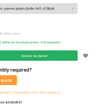
46
/
Mètre carré
délai de livraison prévu : 6-8 semaines
Ajouter au panier
ntity required?
 quote
portant ? Demandez votre devis projet ici.
us attendre?