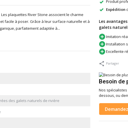
Produit profe
Expédition
d
re Les plaquettes River Stone associent le charme
Les avantages
et facile à poser. Grâce à leur surface naturelle et à
galets naturel
anique, parfaitement adaptée à...
Imitation réa
Installation 
Excellente r
Partager
Besoin de p
Nos spécialistes 
dessous, ou dem
ées des galets naturels de rivière
Demandez 
e