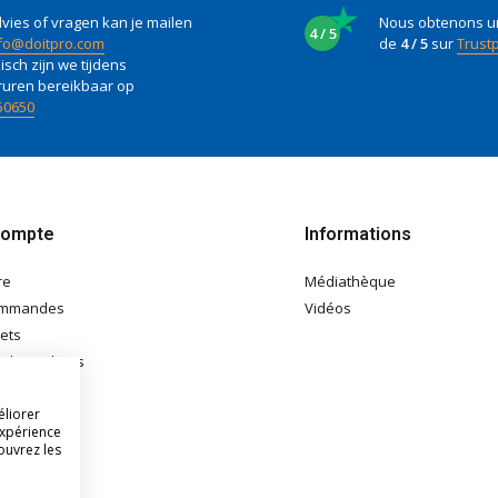
vies of vragen kan je mailen
Nous obtenons u
4 / 5
fo@doitpro.com
de
4 / 5
sur
Trustp
isch zijn we tijdens
ruren bereikbaar op
50650
compte
Informations
re
Médiathèque
ommandes
Vidéos
lets
e de souhaits
éliorer
expérience
ouvrez les