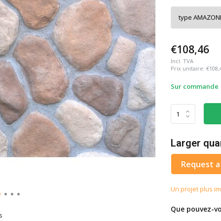
€108,46
Incl. TVA
Prix unitaire:
€108,
Sur commande | 
Larger qua
Request a
Un projet plus im
Que pouvez-vo
s