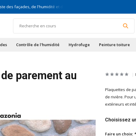
ste des façades, de l'humidité et des toits
Pour bric
ades
Contrôle de l'humidité
Hydrofuge
Peinture toiture
s de parement au
Plaquettes de pa
de rivière. Pour
extérieurs et int
Choisissez un
Faire un choix:
*