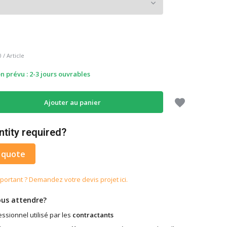
0
/
Article
on prévu : 2-3 jours ouvrables
Ajouter au panier
ntity required?
 quote
portant ? Demandez votre devis projet ici.
us attendre?
ssionnel utilisé par les
contractants