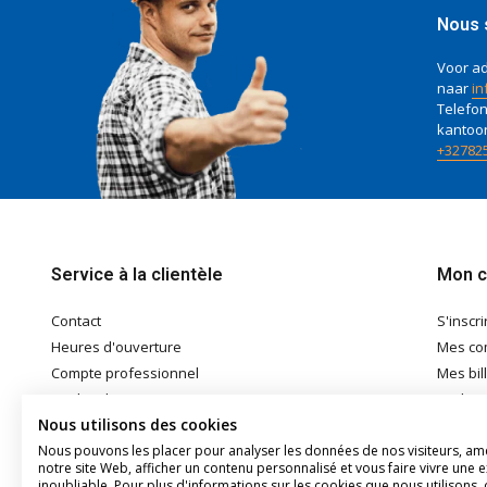
Nous 
Voor ad
naar
in
Telefon
kantoo
+32782
Service à la clientèle
Mon 
Contact
S'inscri
Heures d'ouverture
Mes c
Compte professionnel
Mes bil
Modes de paiement
Ma list
Nous utilisons des cookies
Expédition & Retrait
Nous pouvons les placer pour analyser les données de nos visiteurs, am
Conditions générales
notre site Web, afficher un contenu personnalisé et vous faire vivre une 
Disclaimer
inoubliable. Pour plus d'informations sur les cookies que nous utilisons, 