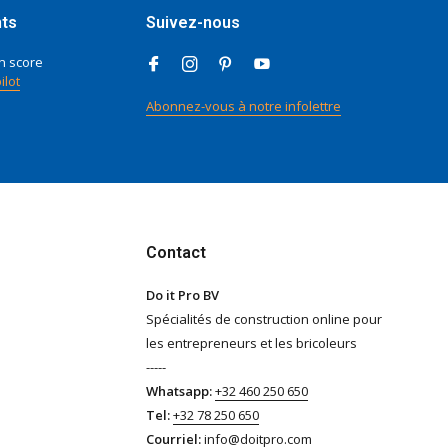
nts
Suivez-nous
n score
ilot
Abonnez-vous à notre infolettre
Contact
Do it Pro BV
Spécialités de construction online pour
les entrepreneurs et les bricoleurs
-----
Whatsapp:
+32 460 250 650
Tel:
+32 78 250 650
Courriel:
info@doitpro.com