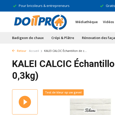
Pour bricoleurs & entrepreneurs
Grati
Médiathèque
Vidéos
Badigeon de chaux
Crépi & Plâtre
Rénovation des faç
Retour
Accueil
KALEI CALCIC Échantillon de c...
KALEI CALCIC Échantillon
0,3kg)
Test de kleur op uw gevel