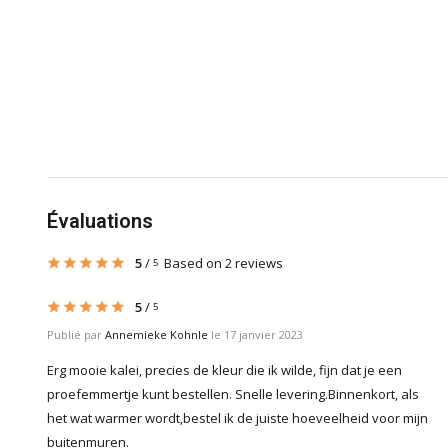
Évaluations
5
/
Based on 2 reviews
5
5
/
5
Publié par
Annemieke Kohnle
le 17 janvier 2023
Erg mooie kalei, precies de kleur die ik wilde, fijn dat je een
proefemmertje kunt bestellen. Snelle levering.Binnenkort, als
het wat warmer wordt,bestel ik de juiste hoeveelheid voor mijn
buitenmuren.