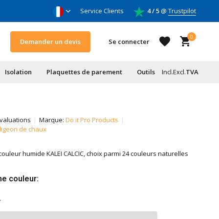
 l'humidité et des toits
Service Clients
Pour bricoleurs & entrepr
4 / 5
@
Trustpilot
0
Demander un devis
Se connecter
Isolation
Plaquettes de parement
Outils
Incl.
Excl.
TVA
S'inscrire
valuations
Marque:
Do it Pro Products
digeon de chaux
S'inscrire
 couleur humide KALEI CALCIC, choix parmi 24 couleurs naturelles
e couleur: