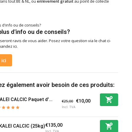
ans tout BE & NL, ou
enlèvement gratuit
au point de collecte
lus d'info ou de conseils?
seront ravis de vous aider. Posez votre question via le chat ci-
andez ici.
ici
z également avoir besoin de ces produits:
ALEI CALCIC Paquet d'...
€10,00
€25,00
Incl. TVA
€135,00
KALEI CALCIC (25kg)
Incl. TVA