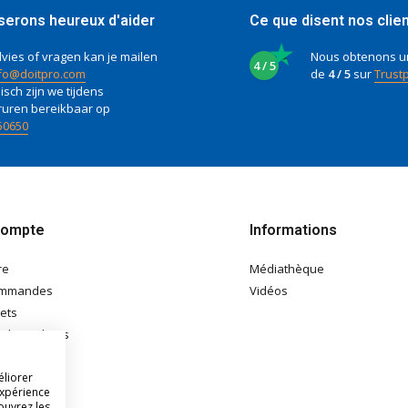
serons heureux d'aider
Ce que disent nos clie
vies of vragen kan je mailen
Nous obtenons u
4 / 5
fo@doitpro.com
de
4 / 5
sur
Trustp
isch zijn we tijdens
ruren bereikbaar op
50650
compte
Informations
re
Médiathèque
ommandes
Vidéos
lets
e de souhaits
éliorer
expérience
ouvrez les