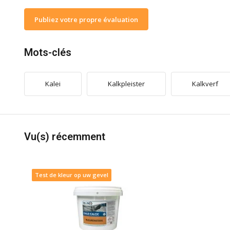
Publiez votre propre évaluation
Mots-clés
Kalei
Kalkpleister
Kalkverf
Vu(s) récemment
Test de kleur op uw gevel