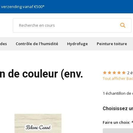
s verzending vanaf €500*
Spécialiste des façades, de
ades
Contrôle de l'humidité
Hydrofuge
Peinture toiture
 de couleur (env.
2 é
Tout afficher Ba
1 échantillon de
Choisissez un
Faire un choix:
*