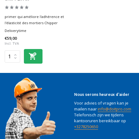
primer qui améliore l'adhérence et
l'élasticité des mortiers Chipper
Deliverytime
€59,00
Incl. TVA
Nous serons heureux d'aider
Voor advies of vragen kan je
mailen naar
info@doitpro.com
Telefonisch zijn we tijdens
kantooruren bereikbaar op
+3278250650