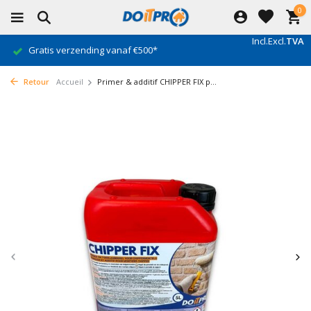
0
Incl.
Excl.
TVA
Gratis verzending vanaf €500*
Retour
Accueil
Primer & additif CHIPPER FIX p...