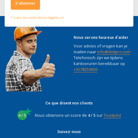
S'abonner
* Lisez les restrictions légales ici
Nous serons heureux d'aider
Voor advies of vragen kan je
mailen naar
info@doitpro.com
Telefonisch zijn we tijdens
kantooruren bereikbaar op
+3278250650
Ce que disent nos clients
4 / 5
Nous obtenons un score de
4 / 5
sur
Trustpilot
Suivez-nous