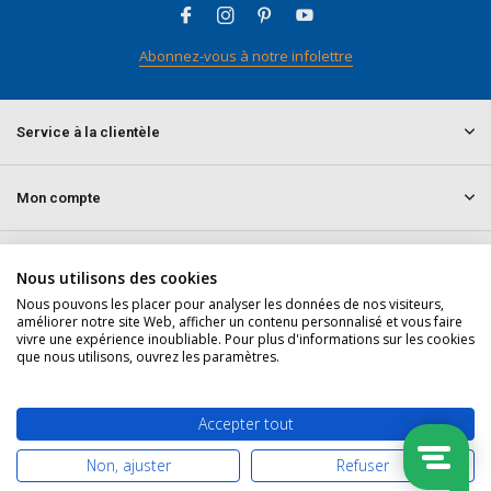
Abonnez-vous à notre infolettre
Service à la clientèle
Mon compte
Informations
Nous utilisons des cookies
Nous pouvons les placer pour analyser les données de nos visiteurs,
améliorer notre site Web, afficher un contenu personnalisé et vous faire
Contact
vivre une expérience inoubliable. Pour plus d'informations sur les cookies
que nous utilisons, ouvrez les paramètres.
© 2026 doitpro.com - Theme By
DMWS
x
Plus+
Fil RSS
Accepter tout
Non, ajuster
Refuser