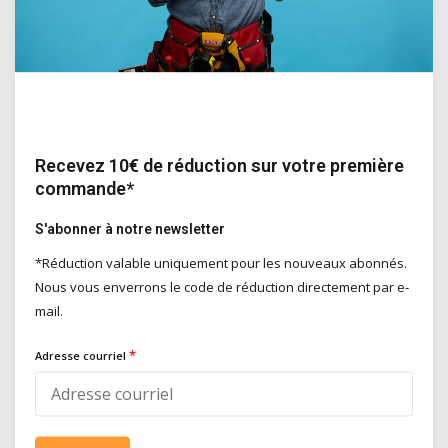
BRN Belgian Recycle Network
BRN (Belgian Recycle Network) est une entreprise belge spécialisée
dans la gestion des déchets de construction. Elle propose une
solution pratique pour les particuliers et les professionnels
souhaitant éliminer leurs déchets de construction et de démolition.
Leur service phare est le sac à déchets de construction, d'une
Recevez 10€ de réduction sur votre première
capacité de 1 mètre cube, permettant de collecter jusqu'à 1 500 kg de
commande*
déchets mélangés. Après utilisation, le sac est collecté dans un délai
de trois jours ouvrables, avec la collecte incluse dans le prix d'achat.
S'abonner à notre newsletter
*Réduction valable uniquement pour les nouveaux abonnés.
Nous vous enverrons le code de réduction directement par e-
mail.
*
Adresse courriel