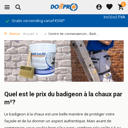
0
Incl.
Excl.
TVA
Gratis verzending vanaf €500*
Retour
Accueil
...
Centre de connaissances - Badi...
Quel est le prix du badigeon à la chaux par
m²?
Le badigeon à la chaux est une belle manière de protéger votre
façade et de lui donner un aspect authentique. Mais avant de
commencer, vous voulez bien sûr savoir : combien cela coûte-t-il au