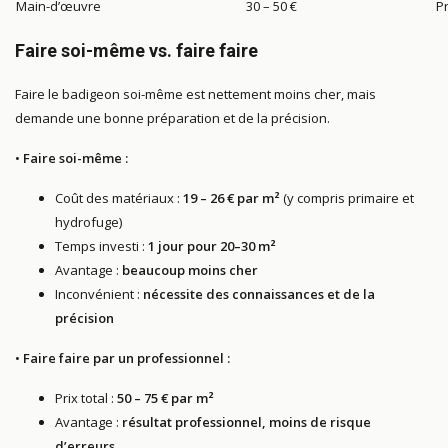
Main-d’œuvre
30 – 50 €
Pr
Faire soi-même vs. faire faire
Faire le badigeon soi-même est nettement moins cher, mais
demande une bonne préparation et de la précision.
•
Faire soi-même :
Coût des matériaux :
19 – 26 € par m²
(y compris primaire et
hydrofuge)
Temps investi :
1 jour pour 20–30 m²
Avantage :
beaucoup moins cher
Inconvénient :
nécessite des connaissances et de la
précision
•
Faire faire par un professionnel :
Prix total :
50 – 75 € par m²
Avantage :
résultat professionnel, moins de risque
d’erreurs