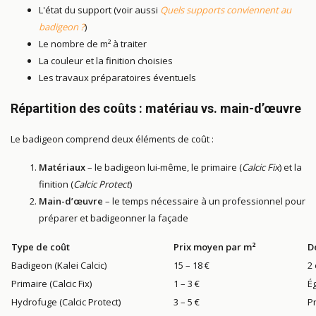
L'état du support (voir aussi
Quels supports conviennent au
badigeon ?
)
Le nombre de m² à traiter
La couleur et la finition choisies
Les travaux préparatoires éventuels
Répartition des coûts : matériau vs. main-d’œuvre
Le badigeon comprend deux éléments de coût :
Matériaux
– le badigeon lui-même, le primaire (
Calcic Fix
) et la
finition (
Calcic Protect
)
Main-d’œuvre
– le temps nécessaire à un professionnel pour
préparer et badigeonner la façade
Type de coût
Prix moyen par m²
D
Badigeon (Kalei Calcic)
15 – 18 €
2
Primaire (Calcic Fix)
1 – 3 €
É
Hydrofuge (Calcic Protect)
3 – 5 €
Pr