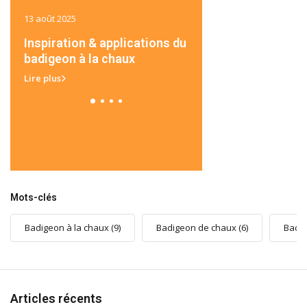
13 août 2025
13 août 2025
on à
Inspiration & applications du
Réussir son badigeon
badigeon à la chaux
chaux: les indispens
Lire plus
Lire plus
Mots-clés
Badigeon à la chaux
(9)
Badigeon de chaux
(6)
Badig
Articles récents