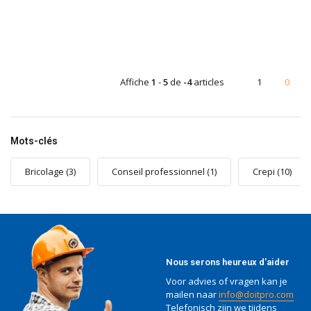
Affiche
1
-
5
de
-4
articles
1
0
Mots-clés
Bricolage
(3)
Conseil professionnel
(1)
Crepi
(10)
Nous serons heureux d'aider
Voor advies of vragen kan je
mailen naar
info@doitpro.com
Telefonisch zijn we tijdens