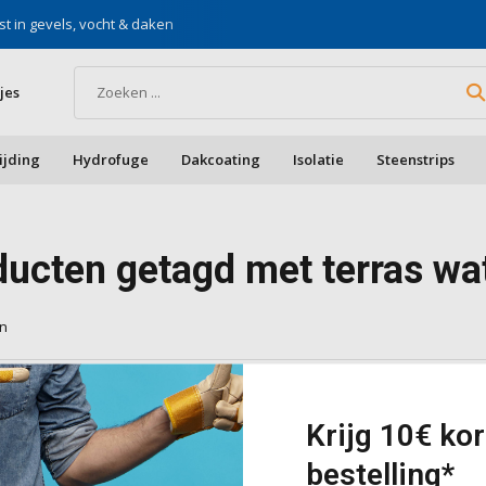
st in gevels, vocht & daken
Voor doe-het-zelf & aa
jes
ijding
Hydrofuge
Dakcoating
Isolatie
Steenstrips
ducten getagd met terras wa
en
cten gevonden!...
Krijg 10€ kor
bestelling*