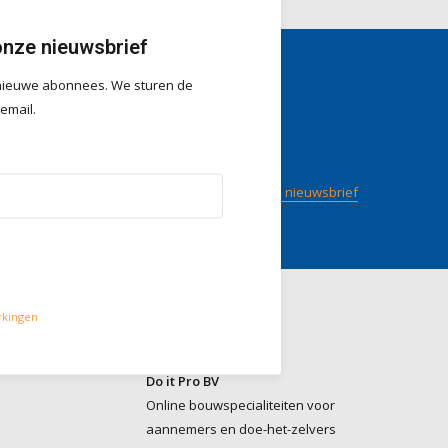
onze nieuwsbrief
r nieuwe abonnees. We sturen de
gen
Volg ons
 email.
/ 5
op
Meld je aan voor onze nieuwsbrief
rkingen
Contact
Do it Pro BV
Online bouwspecialiteiten voor
aannemers en doe-het-zelvers