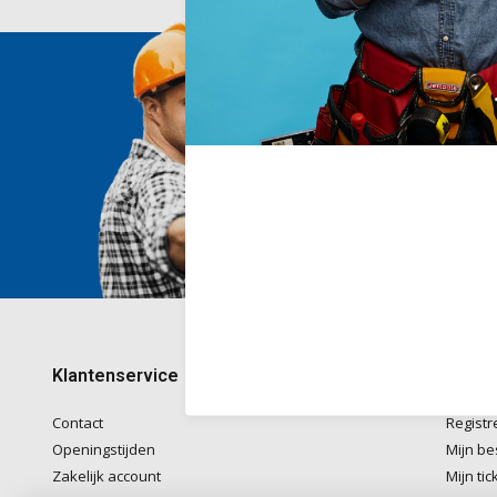
Wij he
Voor ad
naar
in
Telefon
kantoo
+32782
Klantenservice
Mijn 
Contact
Registr
Openingstijden
Mijn be
Zakelijk account
Mijn tic