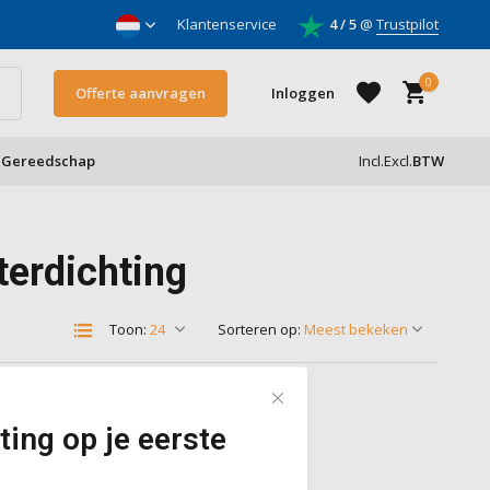
nnemers
Klantenservice
4 / 5
@
Trustpilot
0
Offerte aanvragen
Inloggen
Gereedschap
Incl.
Excl.
BTW
Account aanmaken
terdichting
Account aanmaken
Toon:
Sorteren op:
ting op je eerste