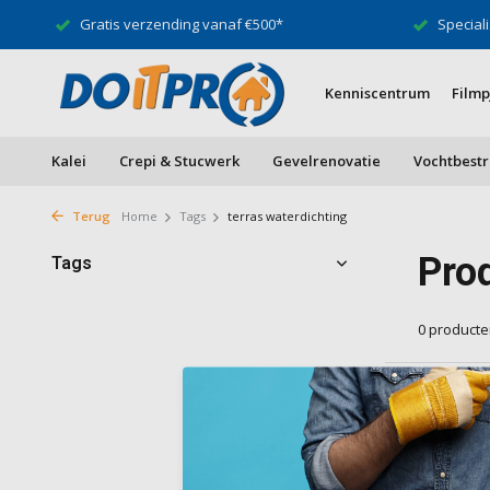
Gratis verzending vanaf €500*
Speciali
Kenniscentrum
Filmp
Kalei
Crepi & Stucwerk
Gevelrenovatie
Vochtbestr
Terug
Home
Tags
terras waterdichting
Pro
Tags
0 product
Geen produ