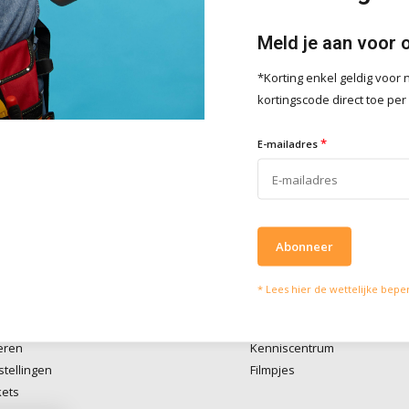
Meld je aan voor 
*Korting enkel geldig voo
lpen je graag
Wat onze klanten zeg
kortingscode direct toe per
vies of vragen kan je mailen
Wij scoren een
4 
*
4 / 5
E-mailadres
fo@doitpro.com
Trustpilot
isch zijn we tijdens
ruren bereikbaar op
50650
Abonneer
* Lees hier de wettelijke bepe
account
Informatie
eren
Kenniscentrum
stellingen
Filmpjes
kets