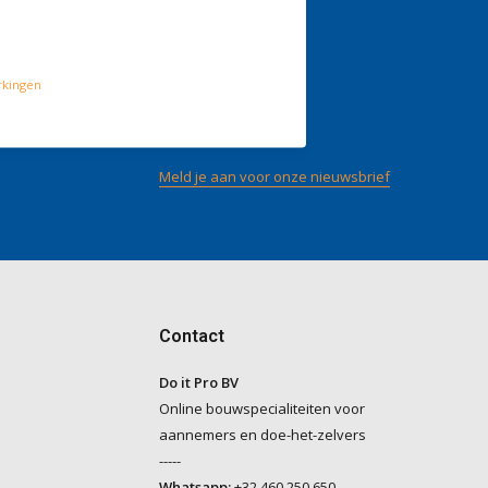
gen
Volg ons
rkingen
/ 5
op
Meld je aan voor onze nieuwsbrief
Contact
Do it Pro BV
Online bouwspecialiteiten voor
aannemers en doe-het-zelvers
-----
Whatsapp:
+32 460 250 650