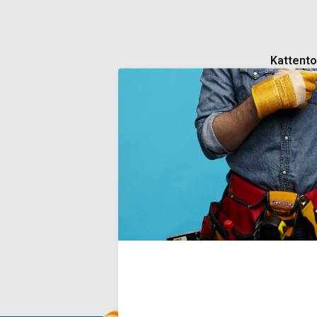
Kattento
Troffel met 
comfortabel
vorm waard
uitstekende 
voor pleis
Deliverytim
€11,70
Incl. BTW