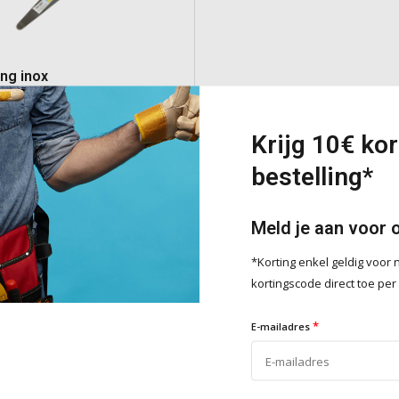
ng inox
roestvrijstalen blad en een
Krijg 10€ kor
e softgrip handvat. Compacte
oor het gereedschap een
bestelling*
flexibiliteit en duurzaamheid biedt
ter- en bouwwerkzaamheden.
e
Meld je aan voor 
*Korting enkel geldig voo
kortingscode direct toe per
Toevoegen
*
E-mailadres