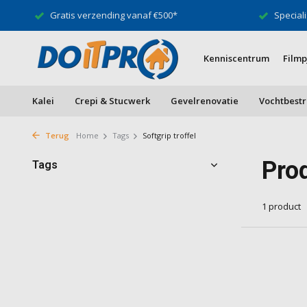
Gratis verzending vanaf €500*
Speciali
Kenniscentrum
Filmp
Kalei
Crepi & Stucwerk
Gevelrenovatie
Vochtbestr
Terug
Home
Tags
Softgrip troffel
Prod
Tags
1 product