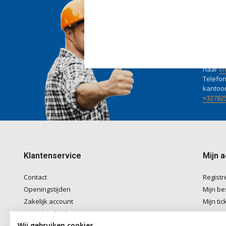
Wij he
Voor ad
naar
in
Telefon
kantoo
+32782
Klantenservice
Mijn 
Contact
Registr
Openingstijden
Mijn be
Zakelijk account
Mijn tic
Betaalmethoden
Mijn ver
Wij gebruiken cookies
Verzenden & Afhalen