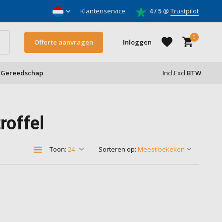
nnemers
Klantenservice
4 / 5
@
Trustpilot
0
Offerte aanvragen
Inloggen
Gereedschap
Incl.
Excl.
BTW
Account aanmaken
roffel
Account aanmaken
Toon:
Sorteren op: