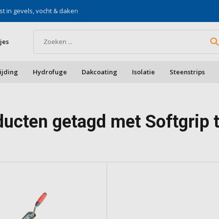
st in gevels, vocht & daken
Voor doe-het-zelf & aa
jes
ijding
Hydrofuge
Dakcoating
Isolatie
Steenstrips
ucten getagd met Softgrip t