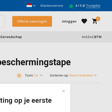
nnemers
Klantenservice
4 / 5
@
Trustpilot
0
Offerte aanvragen
Inloggen
Gereedschap
Incl.
Excl.
BTW
Account aanmaken
 beschermingstape
Account aanmaken
Toon:
Sorteren op:
ting op je eerste