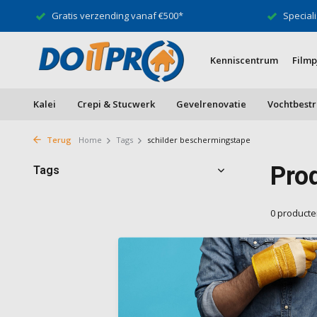
Gratis verzending vanaf €500*
Speciali
Kenniscentrum
Filmp
Kalei
Crepi & Stucwerk
Gevelrenovatie
Vochtbestr
Terug
Home
Tags
schilder beschermingstape
Pro
Tags
0 product
Geen produ