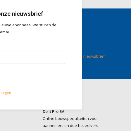
onze nieuwsbrief
r nieuwe abonnees. We sturen de
gen
Volg ons
 email.
/ 5
op
Meld je aan voor onze nieuwsbrief
rkingen
Contact
Do it Pro BV
Online bouwspecialiteiten voor
aannemers en doe-het-zelvers