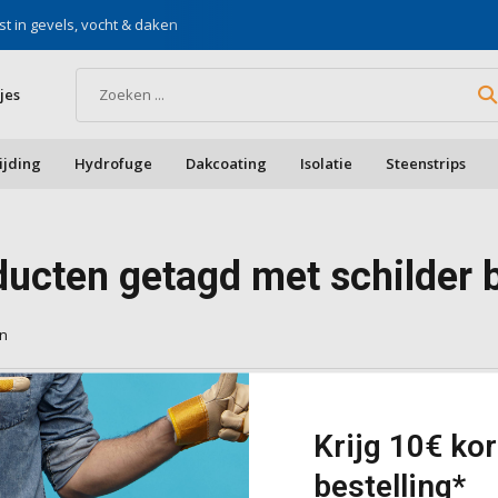
st in gevels, vocht & daken
Voor doe-het-zelf & aa
jes
ijding
Hydrofuge
Dakcoating
Isolatie
Steenstrips
ducten getagd met schilder
en
cten gevonden!...
Krijg 10€ kor
bestelling*