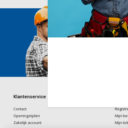
Wij he
Voor ad
naar
in
Telefon
kantoo
+32782
Klantenservice
Mijn 
Contact
Registr
Openingstijden
Mijn be
Zakelijk account
Mijn tic