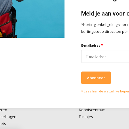
Meld je aan voor 
*Korting enkel geldig voo
lpen je graag
Wat onze klanten zeg
kortingscode direct toe per
vies of vragen kan je mailen
Wij scoren een
4 
*
4 / 5
E-mailadres
fo@doitpro.com
Trustpilot
isch zijn we tijdens
ruren bereikbaar op
50650
Abonneer
* Lees hier de wettelijke bepe
account
Informatie
eren
Kenniscentrum
stellingen
Filmpjes
kets