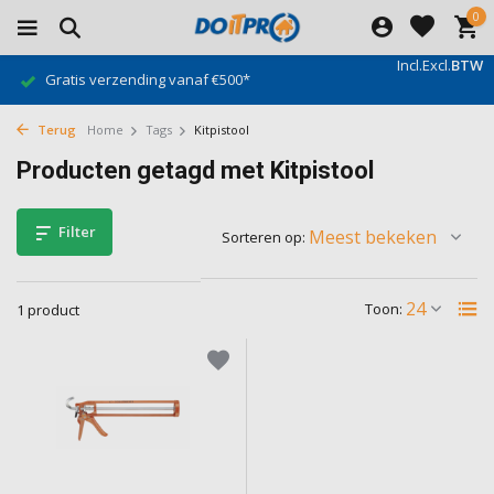
0
Incl.
Excl.
BTW
Gratis verzending vanaf €500*
Terug
Home
Tags
Kitpistool
Producten getagd met Kitpistool
Filter
Sorteren op:
Toon:
1 product