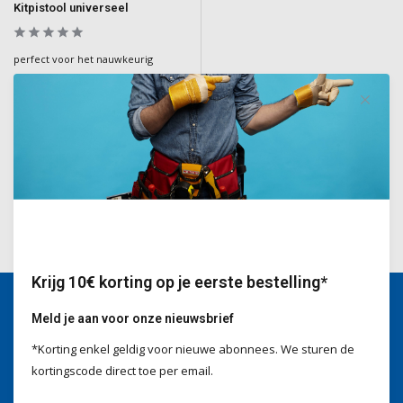
Kitpistool universeel
perfect voor het nauwkeurig
aanbrengen van kit en lijm in bouw-
en renovatieprojecten
Deliverytime
€19,90
Incl. BTW
Krijg 10€ korting op je eerste bestelling*
Meld je aan voor onze nieuwsbrief
Wij helpen je graag
*Korting enkel geldig voor nieuwe abonnees. We sturen de
Voor advies of vragen kan je
kortingscode direct toe per email.
mailen naar
info@doitpro.com
Telefonisch zijn we tijdens