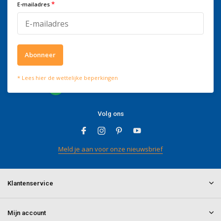
*
kantooruren bereikbaar op
E-mailadres
+3278250650
Abonneer
Wat onze klanten zeggen
* Lees hier de wettelijke beperkingen
4 / 5
Wij scoren een
4 / 5
op
Trustpilot
Volg ons
Meld je aan voor onze nieuwsbrief
Klantenservice
Mijn account