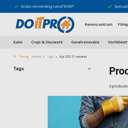
Gratis verzending vanaf €500*
Speciali
Kenniscentrum
Filmp
Kalei
Crepi & Stucwerk
Gevelrenovatie
Vochtbestr
Terug
Home
Tags
Kip 333-11 masker
Pro
Tags
0 product
Geen produ