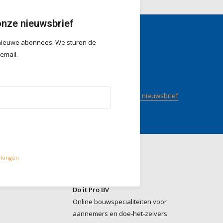
onze nieuwsbrief
r nieuwe abonnees. We sturen de
gen
Volg ons
 email.
/ 5
op
Meld je aan voor onze nieuwsbrief
rkingen
Contact
Do it Pro BV
Online bouwspecialiteiten voor
aannemers en doe-het-zelvers