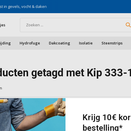
st in gevels, vocht & daken
Voor doe-het-zelf & aa
jes
ijding
Hydrofuge
Dakcoating
Isolatie
Steenstrips
ducten getagd met Kip 333-
en
cten gevonden!...
Krijg 10€ kor
bestelling*