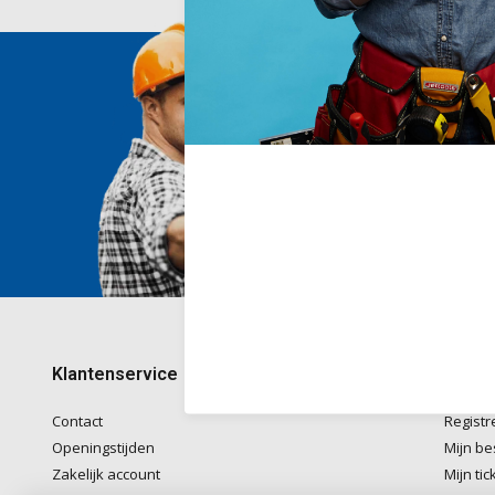
Wij he
Voor ad
naar
in
Telefon
kantoo
+32782
Klantenservice
Mijn 
Contact
Registr
Openingstijden
Mijn be
Zakelijk account
Mijn tic