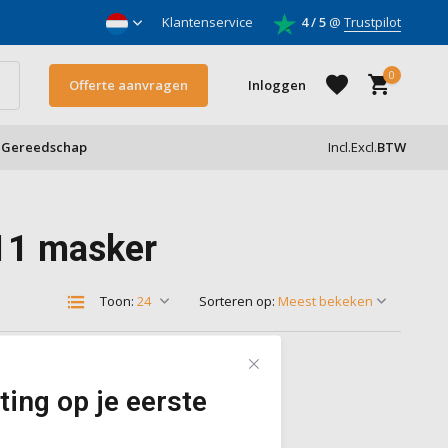
nnemers
Klantenservice
4 / 5
@
Trustpilot
0
Offerte aanvragen
Inloggen
Gereedschap
Incl.
Excl.
BTW
Account aanmaken
11 masker
Account aanmaken
Toon:
Sorteren op:
ting op je eerste