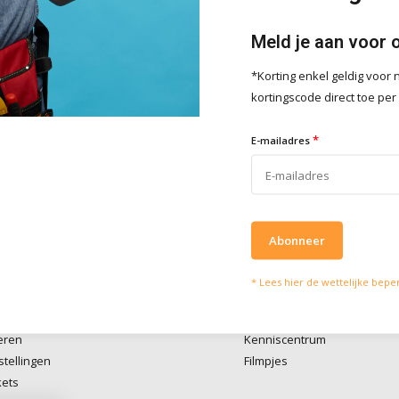
Meld je aan voor 
*Korting enkel geldig voo
lpen je graag
Wat onze klanten zeg
kortingscode direct toe per
vies of vragen kan je mailen
Wij scoren een
4 
*
4 / 5
E-mailadres
fo@doitpro.com
Trustpilot
isch zijn we tijdens
ruren bereikbaar op
50650
Abonneer
* Lees hier de wettelijke bepe
account
Informatie
eren
Kenniscentrum
stellingen
Filmpjes
kets