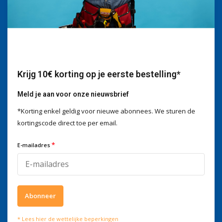
Wij helpen je graag
Voor advies of vragen kan je
mailen naar
info@doitpro.com
Telefonisch zijn we tijdens
kantooruren bereikbaar op
+3278250650
Krijg 10€ korting op je eerste bestelling*
Meld je aan voor onze nieuwsbrief
*Korting enkel geldig voor nieuwe abonnees. We sturen de
kortingscode direct toe per email.
Wat onze klanten zeggen
*
E-mailadres
4 / 5
Wij scoren een
4 / 5
op
Trustpilot
Volg ons
Abonneer
Meld je aan voor onze nieuwsbrief
* Lees hier de wettelijke beperkingen