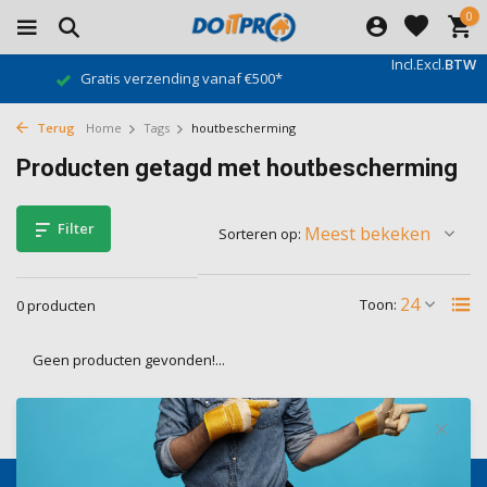
0
Incl.
Excl.
BTW
Gratis verzending vanaf €500*
Terug
Home
Tags
houtbescherming
Producten getagd met houtbescherming
Filter
Sorteren op:
Toon:
0 producten
Geen producten gevonden!...