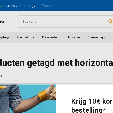
Gratis verzending vanaf €500*
Specialist in ge
jes
ijding
Hydrofuge
Dakcoating
Isolatie
Steenstrips
ducten getagd met horizonta
en
cten gevonden!...
Krijg 10€ kor
bestelling*