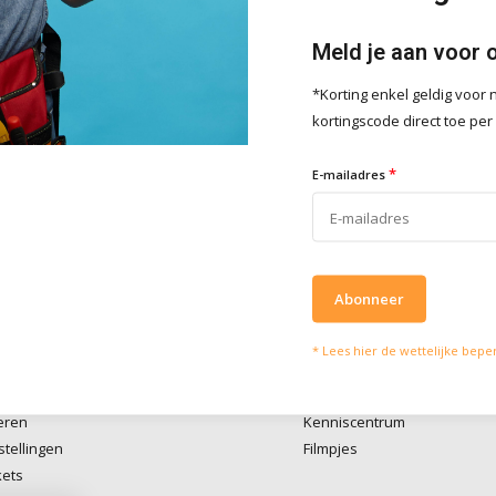
Meld je aan voor 
*Korting enkel geldig voo
lpen je graag
Wat onze klanten zeg
kortingscode direct toe per
vies of vragen kan je mailen
Wij scoren een
4 
*
4 / 5
E-mailadres
fo@doitpro.com
Trustpilot
isch zijn we tijdens
ruren bereikbaar op
50650
Abonneer
* Lees hier de wettelijke bepe
account
Informatie
eren
Kenniscentrum
stellingen
Filmpjes
kets