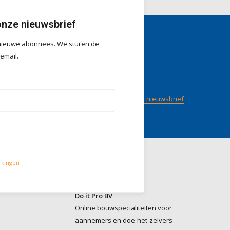
onze nieuwsbrief
r nieuwe abonnees. We sturen de
gen
Volg ons
 email.
/ 5
op
Meld je aan voor onze nieuwsbrief
rkingen
Contact
Do it Pro BV
Online bouwspecialiteiten voor
aannemers en doe-het-zelvers