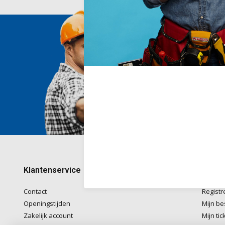
Wij he
Voor ad
naar
in
Telefon
kantoo
+32782
Klantenservice
Mijn 
Contact
Registr
Openingstijden
Mijn be
Zakelijk account
Mijn tic