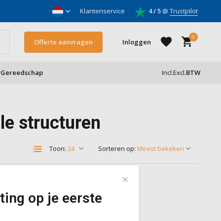
vels, vocht & daken
Klantenservice
4 / 5
@
Trustpilot
0
Offerte aanvragen
Inloggen
Gereedschap
Incl.
Excl.
BTW
Account aanmaken
le structuren
Account aanmaken
Toon:
Sorteren op:
ting op je eerste