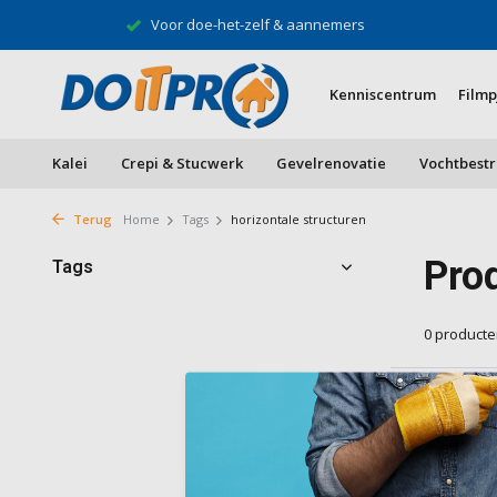
Voor doe-het-zelf & aannemers
Kenniscentrum
Filmp
Kalei
Crepi & Stucwerk
Gevelrenovatie
Vochtbestr
Terug
Home
Tags
horizontale structuren
Pro
Tags
0 product
Geen produ