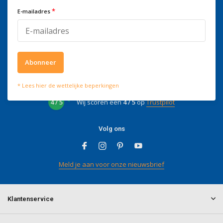
Telefonisch zijn we tijdens
*
E-mailadres
kantooruren bereikbaar op
+3278250650
Abonneer
Wat onze klanten zeggen
* Lees hier de wettelijke beperkingen
4 / 5
Wij scoren een
4 / 5
op
Trustpilot
Volg ons
Meld je aan voor onze nieuwsbrief
Klantenservice