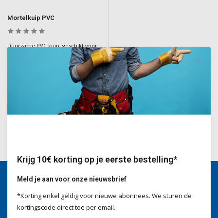
Mortelkuip PVC
Duurzame PVC kuip, geschikt voor
diverse toepassingen in de bouw
en tuinieren.
Deliverytime
€14,50
Incl. BTW
Krijg 10€ korting op je eerste bestelling*
Meld je aan voor onze nieuwsbrief
*Korting enkel geldig voor nieuwe abonnees. We sturen de
Wij helpen je graag
kortingscode direct toe per email.
Voor advies of vragen kan je
mailen naar
info@doitpro.com