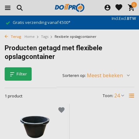
0
Incl.
Excl.
BTW
Gratis verzending vanaf €500*
Terug
Home
Tags
flexibele opslagcontainer
Producten getagd met flexibele
opslagcontainer
Filter
Sorteren op:
Toon:
1 product