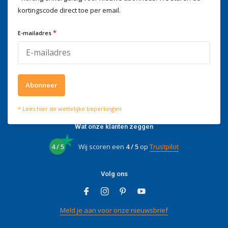
kortingscode direct toe per email.
Wij helpen je graag
Voor advies of vragen kan je
*
E-mailadres
mailen naar
info@doitpro.com
Telefonisch zijn we tijdens
kantooruren bereikbaar op
+3278250650
Abonneer
* Lees hier de wettelijke beperkingen
Wat onze klanten zeggen
4 / 5
Wij scoren een
4 / 5
op
Trustpilot
Volg ons
Meld je aan voor onze nieuwsbrief