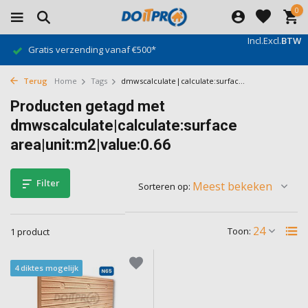
0
Incl.
Excl.
BTW
Gratis verzending vanaf €500*
Terug
Home
Tags
dmwscalculate|calculate:surfac...
Producten getagd met
dmwscalculate|calculate:surface
area|unit:m2|value:0.66
Filter
Sorteren op:
Toon:
1 product
4 diktes mogelijk