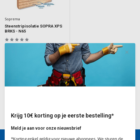
Soprema
Steenstripisolatie SOPRA XPS
BRKS - N65
Gefreesde XPS isolatieplaten,
voorzien van voeglijnen voor een
NORMALE VOEG en steenstrips van
MODULE 65mm
Deliverytime
€39,55
Incl. BTW
Krijg 10€ korting op je eerste bestelling*
Meld je aan voor onze nieuwsbrief
*Korting enkel geldig voor nieuwe abonnees. We sturen de