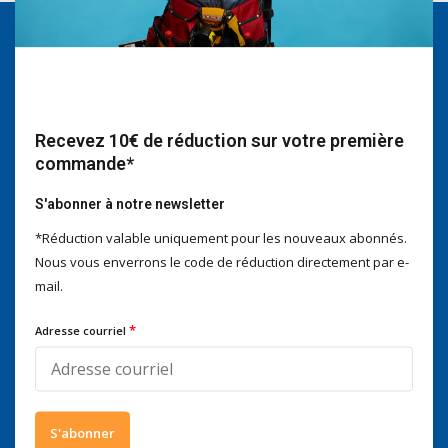
Nous serons heureux d'aider
Voor advies of vragen kan je
mailen naar
info@doitpro.com
Telefonisch zijn we tijdens
Recevez 10€ de réduction sur votre première
kantooruren bereikbaar op
commande*
+3278250650
S'abonner à notre newsletter
*Réduction valable uniquement pour les nouveaux abonnés.
Nous vous enverrons le code de réduction directement par e-
mail.
Ce que disent nos clients
4 / 5
Nous obtenons un score de
4 / 5
sur
Trustpilot
*
Adresse courriel
Suivez-nous
S'abonner