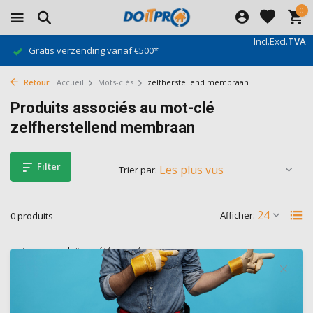
0
Incl.
Excl.
TVA
Gratis verzending vanaf €500*
Retour
Accueil
Mots-clés
zelfherstellend membraan
Produits associés au mot-clé
zelfherstellend membraan
Filter
Trier par:
Afficher:
0 produits
Aucun produit n'a été trouvé...