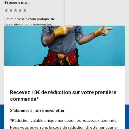
Brosse à main
Petite brosse à main pratique de
Salco, idéale pour nettoyer les
joints et les petites surfaces.
Fabriquée en fibre de coco
naturelle, c'est un outil essentiel
pour un nettoyage minutieux.
Deliverytime
€4,70
Incl. TVA
Recevez 10€ de réduction sur votre première
commande*
S'abonner à notre newsletter
*Réduction valable uniquement pour les nouveaux abonnés.
Nous serons heureux d'aider
Nous vous enverrons le code de réduction directement par e-