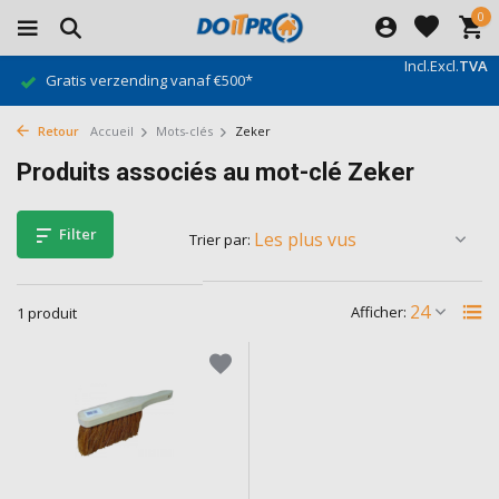
0
Incl.
Excl.
TVA
Gratis verzending vanaf €500*
Retour
Accueil
Mots-clés
Zeker
Produits associés au mot-clé Zeker
Filter
Trier par:
Afficher:
1 produit