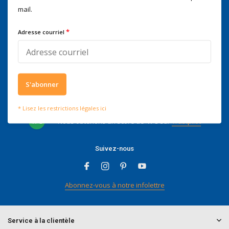
Voor advies of vragen kan je
mail.
mailen naar
info@doitpro.com
Telefonisch zijn we tijdens
*
Adresse courriel
kantooruren bereikbaar op
+3278250650
S'abonner
Ce que disent nos clients
* Lisez les restrictions légales ici
4 / 5
Nous obtenons un score de
4 / 5
sur
Trustpilot
Suivez-nous
Abonnez-vous à notre infolettre
Service à la clientèle