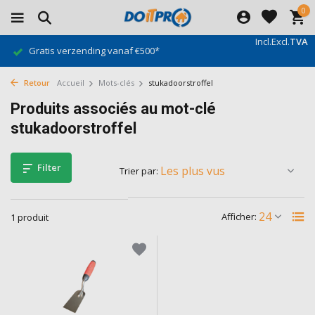
0
Incl.
Excl.
TVA
Gratis verzending vanaf €500*
Retour
Accueil
Mots-clés
stukadoorstroffel
Produits associés au mot-clé
stukadoorstroffel
Filter
Trier par:
Afficher:
1 produit