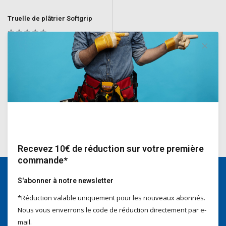
Truelle de plâtrier Softgrip
idéal pour les travaux plus fins de
plâtre, stuc, mortiers, etc.
Deliverytime
€9,90
Incl. TVA
Recevez 10€ de réduction sur votre première
commande*
S'abonner à notre newsletter
Nous serons heureux d'aider
*Réduction valable uniquement pour les nouveaux abonnés.
Voor advies of vragen kan je
Nous vous enverrons le code de réduction directement par e-
mailen naar
info@doitpro.com
mail.
Telefonisch zijn we tijdens