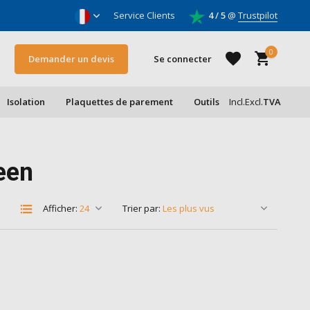
oleurs & entrepreneurs
Service Clients
4 / 5
@
Trustpilot
0
Demander un devis
Se connecter
Isolation
Plaquettes de parement
Outils
Incl.
Excl.
TVA
S'inscrire
een
S'inscrire
Afficher:
Trier par: