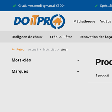
Gratis verzending vanaf €500*
Spéciali
Médiathèque
Vidéos
Badigeon de chaux
Crépi & Plâtre
Rénovation des faç
Retour
Accueil
Mots-clés
steen
Pro
Mots-clés
Marques
1 produit