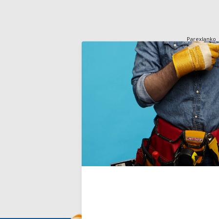
Parexlanko
PARLUMI
ParexLanko 
primaire bl
couche de f
optimale à 
Deliverytim
€23,90
Incl. TVA