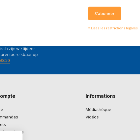
S'abonner
serons heureux d'aider
Ce que disent nos clie
* Lisez les restrictions légales i
vies of vragen kan je mailen
Nous obtenons u
4 / 5
fo@doitpro.com
de
4 / 5
sur
Trustp
isch zijn we tijdens
ruren bereikbaar op
50650
compte
Informations
re
Médiathèque
ommandes
Vidéos
lets
e de souhaits