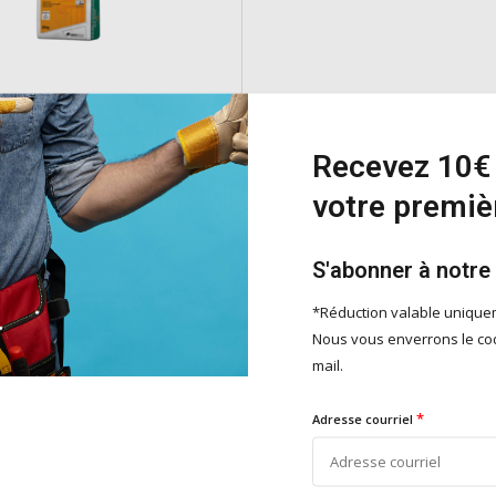
ERE Clair
Recevez 10€ 
Parlumière Clair est un enduit
votre premi
anc, également applicable comme
inition. Assure une adhérence
la maçonnerie.
S'abonner à notre
e
*Réduction valable uniqu
Nous vous enverrons le cod
mail.
Ajouter
*
Adresse courriel