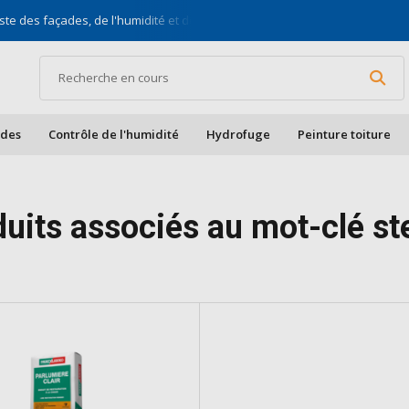
ste des façades, de l'humidité et des toits
Pour bric
ades
Contrôle de l'humidité
Hydrofuge
Peinture toiture
duits associés au mot-clé st