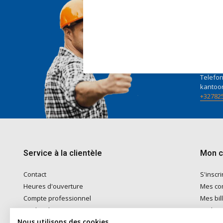
Nous 
Voor ad
naar
in
Telefon
kantoo
+32782
Service à la clientèle
Mon 
Contact
S'inscri
Heures d'ouverture
Mes c
Compte professionnel
Mes bil
Modes de paiement
Ma list
Nous utilisons des cookies
Expédition & Retrait