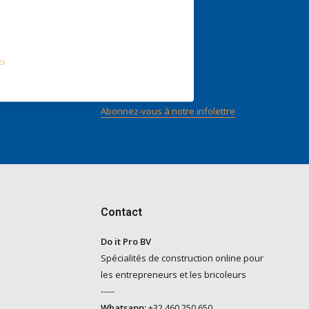
nts
Suivez-nous
ci
n score
ilot
Abonnez-vous à notre infolettre
Contact
Do it Pro BV
Spécialités de construction online pour
les entrepreneurs et les bricoleurs
-----
Whatsapp:
+32 460 250 650