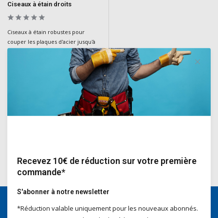
Ciseaux à étain droits
Ciseaux à étain robustes pour
couper les plaques d'acier jusqu'à
1,5 mm. Alliage de chrome et de
molybdène, mâchoires dentelées,
levier réglable, poignées à prise
souple et ressort de recul pour plus
de facilité et de confort.
Deliverytime
€36,40
Incl. TVA
Recevez 10€ de réduction sur votre première
commande*
S'abonner à notre newsletter
*Réduction valable uniquement pour les nouveaux abonnés.