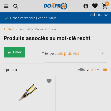
0
Incl.
Excl.
TVA
Gratis verzending vanaf €500*
Retour
Accueil
Mots-clés
recht
Produits associés au mot-clé recht
Filter
Trier par:
Afficher:
1 produit