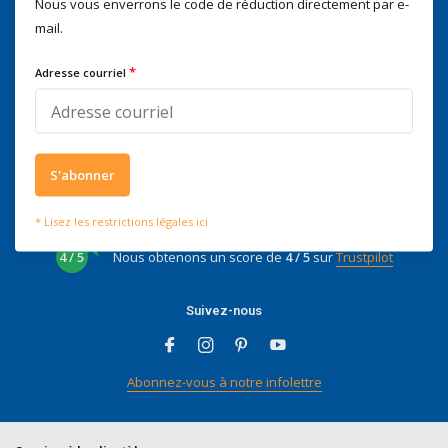
Nous vous enverrons le code de réduction directement par e-
Nous serons heureux d'aider
mail.
Voor advies of vragen kan je
mailen naar
info@doitpro.com
Telefonisch zijn we tijdens
*
Adresse courriel
kantooruren bereikbaar op
+3278250650
S'abonner
Ce que disent nos clients
* Lisez les restrictions légales ici
4 / 5
Nous obtenons un score de
4 / 5
sur
Trustpilot
Suivez-nous
Abonnez-vous à notre infolettre