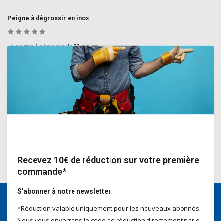
Peigne à dégrossir en inox
Le peigne à dégrossir de 33 cm en
acier inoxydable est un outil
durable en acier inoxydable conçu
pour dégrossir efficacement les
surfaces.
Deliverytime
€21,30
Incl. TVA
Recevez 10€ de réduction sur votre première
commande*
S'abonner à notre newsletter
*Réduction valable uniquement pour les nouveaux abonnés.
Nous serons heureux d'aider
Nous vous enverrons le code de réduction directement par e-