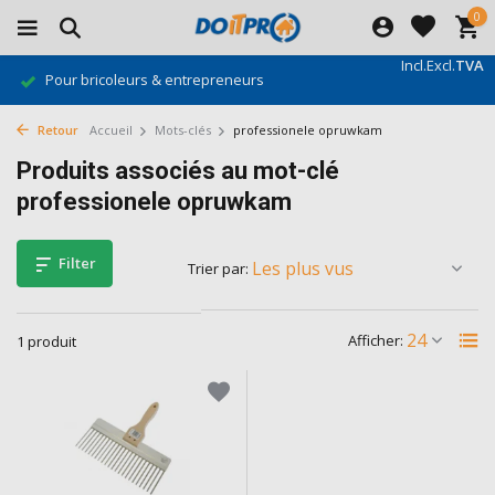
0
Incl.
Excl.
TVA
Pour bricoleurs & entrepreneurs
Retour
Accueil
Mots-clés
professionele opruwkam
Produits associés au mot-clé
professionele opruwkam
Filter
Trier par:
Afficher:
1 produit