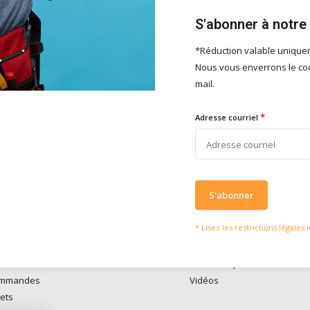
S'abonner à notre
*Réduction valable uniqu
Nous vous enverrons le cod
serons heureux d'aider
Ce que disent nos clie
mail.
vies of vragen kan je mailen
Nous obtenons u
4 / 5
fo@doitpro.com
de
4 / 5
sur
Trustp
*
Adresse courriel
isch zijn we tijdens
ruren bereikbaar op
50650
S'abonner
* Lisez les restrictions légales i
compte
Informations
re
Médiathèque
ommandes
Vidéos
lets