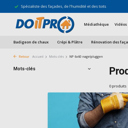
Spécialiste des façades, de l'humidité et des toits
Médiathèque
Vidéos
Badigeon de chaux
Crépi & Plâtre
Rénovation des faç
Retour
Accueil
Mots-clés
NP 6x60 nagelpluggen
Pro
Mots-clés
0 produits
Aucun produ