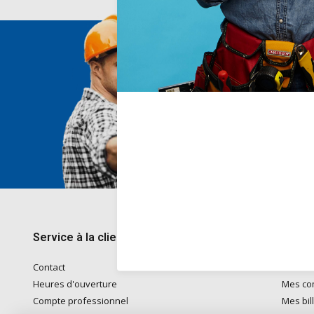
Nous 
Voor ad
naar
in
Telefon
kantoo
+32782
Service à la clientèle
Mon 
Contact
S'inscri
Heures d'ouverture
Mes c
Compte professionnel
Mes bil