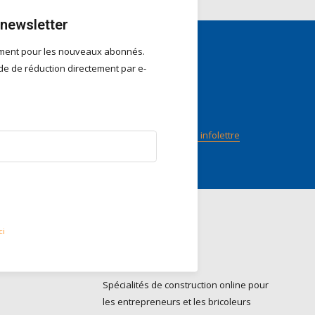
 newsletter
ement pour les nouveaux abonnés.
e de réduction directement par e-
nts
Suivez-nous
n score
ilot
Abonnez-vous à notre infolettre
ci
Contact
Do it Pro BV
Spécialités de construction online pour
les entrepreneurs et les bricoleurs