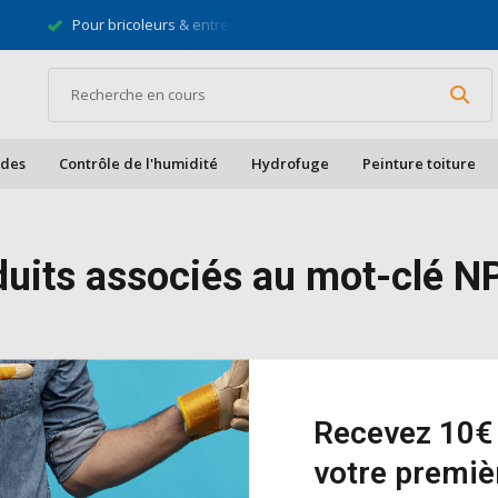
Pour bricoleurs & entrepreneurs
Gratis 
ades
Contrôle de l'humidité
Hydrofuge
Peinture toiture
duits associés au mot-clé N
it n'a été trouvé...
Recevez 10€ 
votre premi