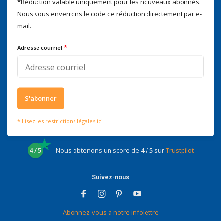
*Réduction valable uniquement pour les nouveaux abonnés.
Nous vous enverrons le code de réduction directement par e-
mail.
Nous serons heureux d'aider
Voor advies of vragen kan je
*
Adresse courriel
mailen naar
info@doitpro.com
Telefonisch zijn we tijdens
kantooruren bereikbaar op
+3278250650
S'abonner
* Lisez les restrictions légales ici
Ce que disent nos clients
4 / 5
Nous obtenons un score de
4 / 5
sur
Trustpilot
Suivez-nous
Abonnez-vous à notre infolettre