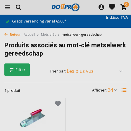
0
Incl.
Excl.
TVA
Gratis verzending vanaf €500*
Retour
Accueil
Mots-clés
metselwerk gereedschap
Produits associés au mot-clé metselwerk
gereedschap
Filter
Trier par:
Afficher:
1 produit