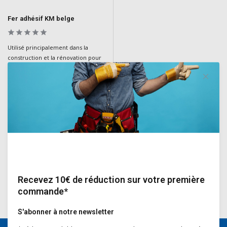
Fer adhésif KM belge
Utilisé principalement dans la
construction et la rénovation pour
les travaux de plâtrage et de
maçonnerie. L'outil est conçu pour
appliquer et lisser avec précision et
efficacité des matériaux de
construction tels que le plâtre ou le
ciment.
Deliverytime
€14,50
Incl. TVA
Recevez 10€ de réduction sur votre première
commande*
S'abonner à notre newsletter