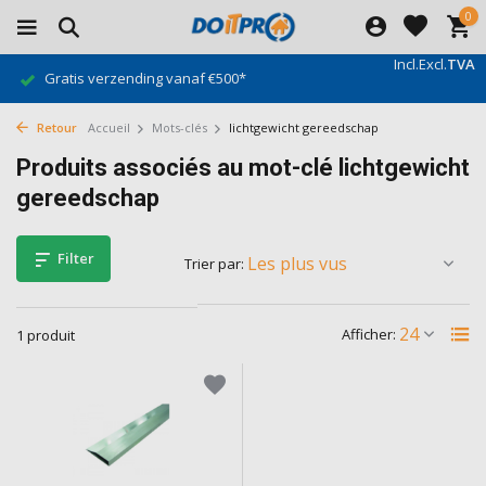
0
Incl.
Excl.
TVA
Gratis verzending vanaf €500*
Retour
Accueil
Mots-clés
lichtgewicht gereedschap
Produits associés au mot-clé lichtgewicht
gereedschap
Filter
Trier par:
Afficher:
1 produit