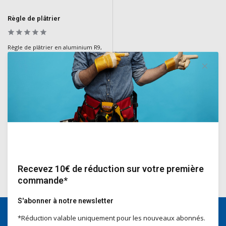
Règle de plâtrier
Règle de plâtrier en aluminium R9,
en aluminium durable. Idéal pour
les plâtriers et les experts en
construction pour un travail de
précision lors de l'égalisation des
surfaces.
Deliverytime
€37,25
Incl. TVA
Recevez 10€ de réduction sur votre première
commande*
S'abonner à notre newsletter
*Réduction valable uniquement pour les nouveaux abonnés.