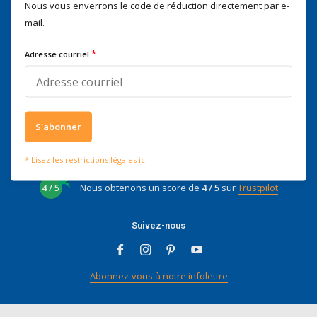
Nous vous enverrons le code de réduction directement par e-
Nous serons heureux d'aider
mail.
Voor advies of vragen kan je
mailen naar
info@doitpro.com
*
Adresse courriel
Telefonisch zijn we tijdens
kantooruren bereikbaar op
+3278250650
S'abonner
* Lisez les restrictions légales ici
Ce que disent nos clients
4 / 5
Nous obtenons un score de
4 / 5
sur
Trustpilot
Suivez-nous
Abonnez-vous à notre infolettre