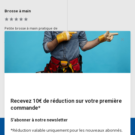
Brosse à main
Petite brosse à main pratique de
Salco, idéale pour nettoyer les
joints et les petites surfaces.
Fabriquée en fibre de coco
naturelle, c'est un outil essentiel
pour un nettoyage minutieux.
Deliverytime
€4,70
Incl. TVA
Recevez 10€ de réduction sur votre première
commande*
S'abonner à notre newsletter
*Réduction valable uniquement pour les nouveaux abonnés.