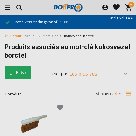
0
Incl.
Excl.
TVA
Gratis verzending vanaf €500*
Retour
Accueil
Mots-clés
kokosvezel borstel
Produits associés au mot-clé kokosvezel
borstel
Filter
Trier par:
Afficher:
1 produit