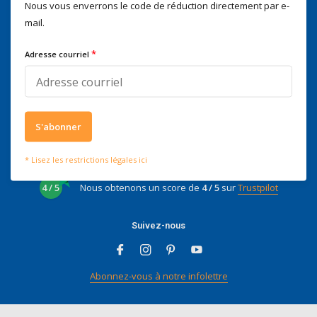
Nous vous enverrons le code de réduction directement par e-
Nous serons heureux d'aider
mail.
Voor advies of vragen kan je
mailen naar
info@doitpro.com
*
Adresse courriel
Telefonisch zijn we tijdens
kantooruren bereikbaar op
+3278250650
S'abonner
* Lisez les restrictions légales ici
Ce que disent nos clients
4 / 5
Nous obtenons un score de
4 / 5
sur
Trustpilot
Suivez-nous
Abonnez-vous à notre infolettre