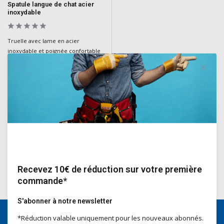
Spatule langue de chat acier
inoxydable
Truelle avec lame en acier
inoxydable et poignée confortable
à prise souple. Sa forme compacte
lui confère une excellente
flexibilité et une grande durabilité
pour les travaux de plâtrerie et de
construction.
Deliverytime
€11,70
Incl. TVA
Recevez 10€ de réduction sur votre première
commande*
S'abonner à notre newsletter
*Réduction valable uniquement pour les nouveaux abonnés.