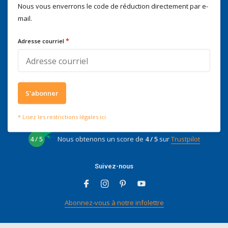
Nous vous enverrons le code de réduction directement par e-
Nous serons heureux d'aider
mail.
Voor advies of vragen kan je
mailen naar
info@doitpro.com
*
Adresse courriel
Telefonisch zijn we tijdens
kantooruren bereikbaar op
+3278250650
S'abonner
* Lisez les restrictions légales ici
Ce que disent nos clients
4 / 5
Nous obtenons un score de
4 / 5
sur
Trustpilot
Suivez-nous
Abonnez-vous à notre infolettre