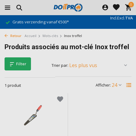
0
Incl.
Excl.
TVA
Gratis verzending vanaf €500*
Retour
Accueil
Mots-clés
Inox troffel
Produits associés au mot-clé Inox troffel
Filter
Trier par:
Afficher:
1 produit