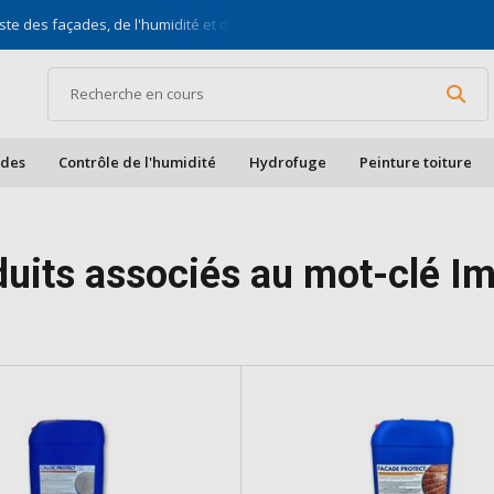
ste des façades, de l'humidité et des toits
Pour bric
ades
Contrôle de l'humidité
Hydrofuge
Peinture toiture
duits associés au mot-clé I