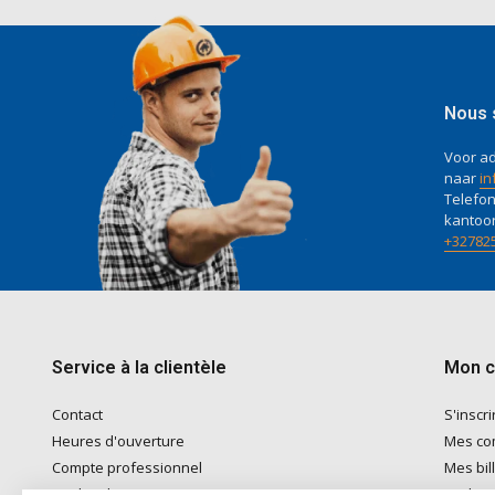
Nous 
Voor ad
naar
in
Telefon
kantoo
+32782
Service à la clientèle
Mon 
Contact
S'inscri
Heures d'ouverture
Mes c
Compte professionnel
Mes bil
Modes de paiement
Ma list