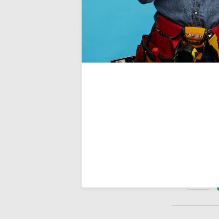
Do it Pro Pr
ROOF H
produit hyd
des toitures
Deliverytim
€359,00
Incl. TVA