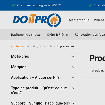
Gratis verzending vanaf €500*
Spéciali
Médiathèque
Vidéos
Badigeon de chaux
Crépi & Plâtre
Rénovation des faç
Retour
Accueil
Mots-clés
Impregneren
Pro
Mots-clés
Marques
4 produits
Application – À quoi sert-il?
Type de produit – Qu’est-ce que
c’est?
Support – Sur quoi s’applique-t-il?