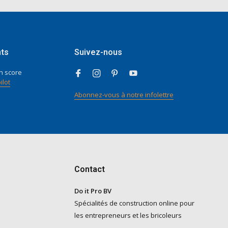
nts
Suivez-nous
n score
ilot
Abonnez-vous à notre infolettre
Contact
Do it Pro BV
Spécialités de construction online pour
les entrepreneurs et les bricoleurs
-----