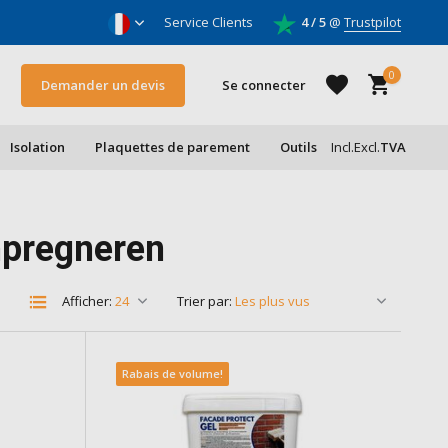
oleurs & entrepreneurs
Service Clients
4 / 5
@
Trustpilot
0
Demander un devis
Se connecter
Isolation
Plaquettes de parement
Outils
Incl.
Excl.
TVA
S'inscrire
mpregneren
S'inscrire
Afficher:
Trier par:
Rabais de volume!