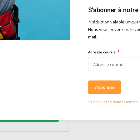
S'abonner à notre
*Réduction valable uniqu
Nous vous enverrons le cod
mail.
oducts
*
Adresse courriel
YDRO
rofuge incolore pour le traitement
e
S'abonner
* Lisez les restrictions légales i
Ajouter