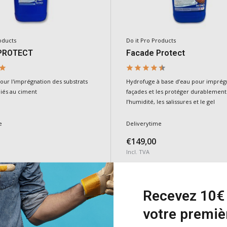
oducts
Do it Pro Products
PROTECT
Facade Protect
our l'imprégnation des substrats
Hydrofuge à base d’eau pour imprég
 liés au ciment
façades et les protéger durablement
l’humidité, les salissures et le gel
e
Deliverytime
€149,00
Incl. TVA
Ajouter
Ajouter
Recevez 10€ 
votre premi