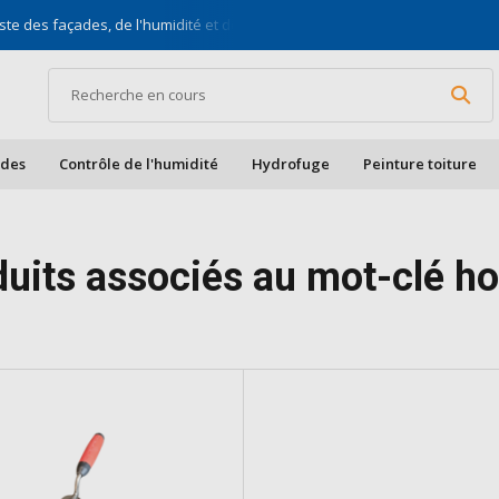
ste des façades, de l'humidité et des toits
Pour bric
ades
Contrôle de l'humidité
Hydrofuge
Peinture toiture
duits associés au mot-clé h