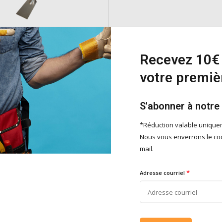
e plâtrier Softgrip
Recevez 10€ 
s travaux plus fins de plâtre, stuc,
votre premi
c.
e
S'abonner à notre
*Réduction valable uniqu
Nous vous enverrons le cod
Ajouter
mail.
*
Adresse courriel