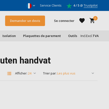
oleurs & entrepreneurs
Service Clients
4 / 5
@
Trustpilot
0
Demander un devis
Se connecter
Isolation
Plaquettes de parement
Outils
Incl.
Excl.
TVA
S'inscrire
outen handvat
S'inscrire
Afficher:
Trier par: