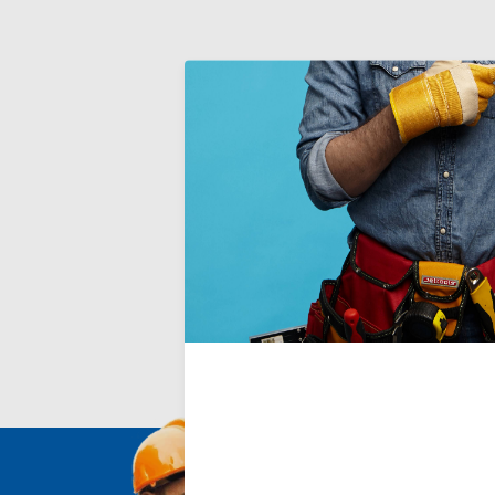
Truelle d
idéal pour le
mortiers, et
Deliverytim
€9,90
Incl. TVA