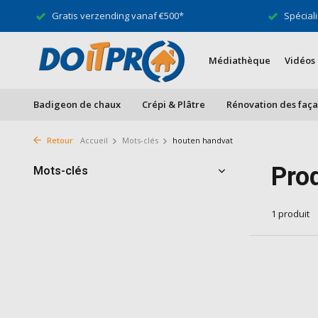
Gratis verzending vanaf €500*
Spéciali
Médiathèque
Vidéos
Badigeon de chaux
Crépi & Plâtre
Rénovation des faç
Retour
Accueil
Mots-clés
houten handvat
Pro
Mots-clés
1 produit