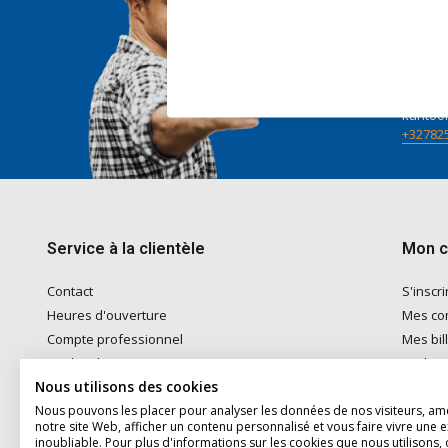
Nous 
Voor ad
naar
in
Telefon
kantoo
+32782
Service à la clientèle
Mon 
Contact
S'inscri
Heures d'ouverture
Mes c
Compte professionnel
Mes bil
Modes de paiement
Ma list
Nous utilisons des cookies
Expédition & Retrait
Nous pouvons les placer pour analyser les données de nos visiteurs, am
Conditions générales
notre site Web, afficher un contenu personnalisé et vous faire vivre une 
Disclaimer
inoubliable. Pour plus d'informations sur les cookies que nous utilisons, 