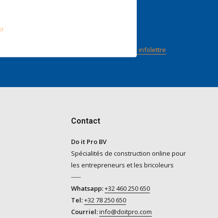
nts
Suivez-nous
n score
ci
ilot
Abonnez-vous à notre infolettre
Contact
Do it Pro BV
Spécialités de construction online pour
les entrepreneurs et les bricoleurs
-----
Whatsapp:
+32 460 250 650
Tel:
+32 78 250 650
Courriel:
info@doitpro.com