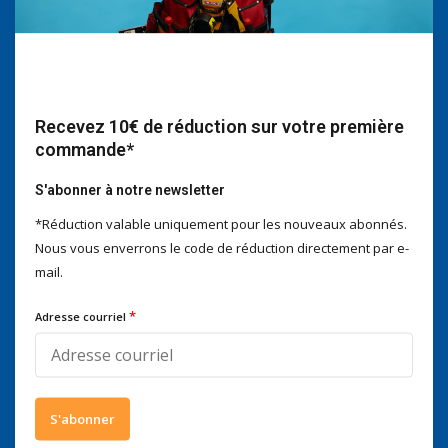
Nous serons heureux d'aider
Voor advies of vragen kan je
mailen naar
info@doitpro.com
Telefonisch zijn we tijdens
Recevez 10€ de réduction sur votre première
kantooruren bereikbaar op
commande*
+3278250650
S'abonner à notre newsletter
*Réduction valable uniquement pour les nouveaux abonnés.
Nous vous enverrons le code de réduction directement par e-
Ce que disent nos clients
mail.
4 / 5
Nous obtenons un score de
4 / 5
sur
Trustpilot
*
Adresse courriel
Suivez-nous
S'abonner
Abonnez-vous à notre infolettre