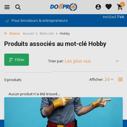
0
Incl.
Excl.
TVA
Gratis verzending vanaf €500*
Retour
Accueil
Mots-clés
Hobby
Produits associés au mot-clé Hobby
Filter
Trier par:
Afficher:
0 produits
Aucun produit n'a été trouvé...