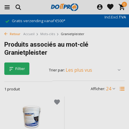
0
Incl.
Excl.
TVA
Gratis verzending vanaf €500*
Retour
Accueil
Mots-clés
Granietpleister
Produits associés au mot-clé
Granietpleister
Filter
Trier par:
Afficher:
1 produit