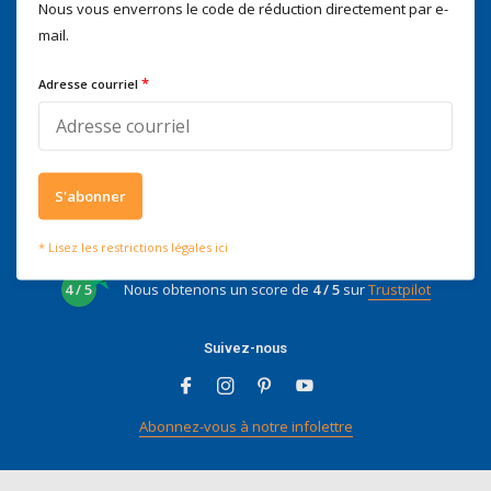
Nous vous enverrons le code de réduction directement par e-
Nous serons heureux d'aider
mail.
Voor advies of vragen kan je
mailen naar
info@doitpro.com
*
Adresse courriel
Telefonisch zijn we tijdens
kantooruren bereikbaar op
+3278250650
S'abonner
* Lisez les restrictions légales ici
Ce que disent nos clients
4 / 5
Nous obtenons un score de
4 / 5
sur
Trustpilot
Suivez-nous
Abonnez-vous à notre infolettre