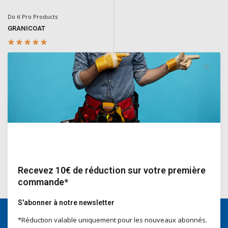
Do it Pro Products
GRANICOAT
Enduit de granit avec grains de
pierre naturelle pour l’intérieur et
l’extérieur. Idéal pour les zones
très sollicitées comme les façades
et plinthes.
Deliverytime
€125,00
Incl. TVA
Recevez 10€ de réduction sur votre première
commande*
S'abonner à notre newsletter
*Réduction valable uniquement pour les nouveaux abonnés.