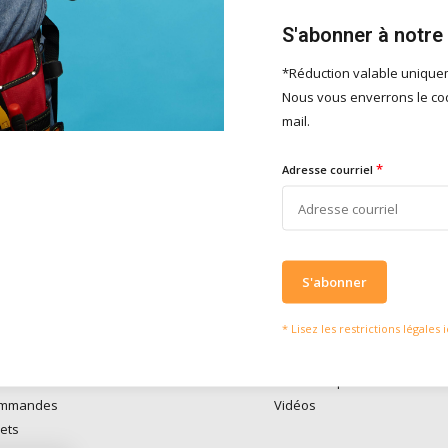
S'abonner à notre
*Réduction valable uniqu
Nous vous enverrons le cod
serons heureux d'aider
Ce que disent nos clie
mail.
vies of vragen kan je mailen
Nous obtenons u
4 / 5
fo@doitpro.com
de
4 / 5
sur
Trustp
*
Adresse courriel
isch zijn we tijdens
ruren bereikbaar op
50650
S'abonner
* Lisez les restrictions légales i
compte
Informations
re
Médiathèque
ommandes
Vidéos
lets