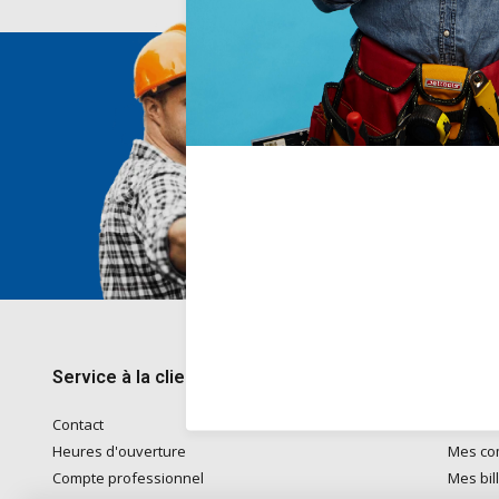
Nous 
Voor ad
naar
in
Telefon
kantoo
+32782
Service à la clientèle
Mon 
Contact
S'inscri
Heures d'ouverture
Mes c
Compte professionnel
Mes bil