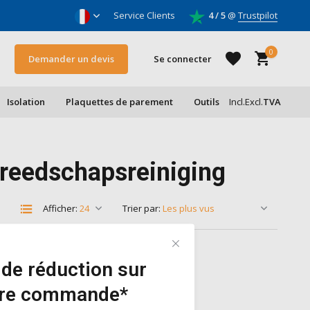
 l'humidité et des toits
Service Clients
Pour bricoleurs & entrepr
4 / 5
@
Trustpilot
0
Demander un devis
Se connecter
Isolation
Plaquettes de parement
Outils
Incl.
Excl.
TVA
S'inscrire
ereedschapsreiniging
S'inscrire
Afficher:
Trier par:
de réduction sur
ère commande*