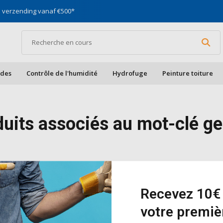
s verzending vanaf €500*
Spécialiste des façades, de
ades
Contrôle de l'humidité
Hydrofuge
Peinture toiture
duits associés au mot-clé g
it n'a été trouvé...
Recevez 10€ 
votre premi