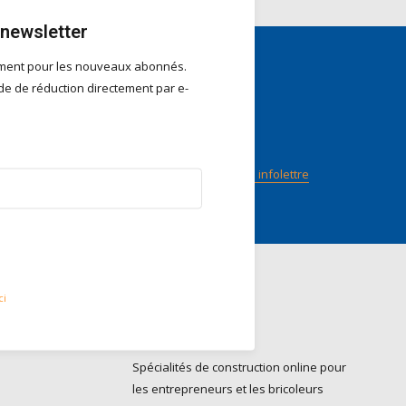
 newsletter
ement pour les nouveaux abonnés.
e de réduction directement par e-
nts
Suivez-nous
n score
ilot
Abonnez-vous à notre infolettre
ci
Contact
Do it Pro BV
Spécialités de construction online pour
les entrepreneurs et les bricoleurs