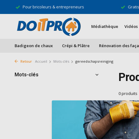
Pour bricoleurs & entrepreneurs
Grati
Médiathèque
Vidéos
Badigeon de chaux
Crépi & Plâtre
Rénovation des faç
Retour
Accueil
Mots-clés
gereedschapsreiniging
Pro
Mots-clés
0 produits
Aucun produ