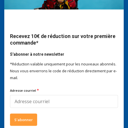
Nous serons heureux d'aider
Voor advies of vragen kan je
mailen naar
info@doitpro.com
Telefonisch zijn we tijdens
Recevez 10€ de réduction sur votre première
kantooruren bereikbaar op
commande*
+3278250650
S'abonner à notre newsletter
*Réduction valable uniquement pour les nouveaux abonnés.
Nous vous enverrons le code de réduction directement par e-
Ce que disent nos clients
mail.
4 / 5
Nous obtenons un score de
4 / 5
sur
Trustpilot
*
Adresse courriel
Suivez-nous
S'abonner
Abonnez-vous à notre infolettre