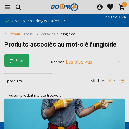
0
Incl.
Excl.
TVA
Gratis verzending vanaf €500*
Retour
Accueil
Mots-clés
fungicide
Produits associés au mot-clé fungicide
Filter
Trier par:
Afficher:
0 produits
Aucun produit n'a été trouvé...