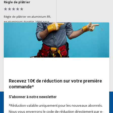
Règle de plâtrier
Règle de plâtrier en aluminium R9,
en aluminium durable. Idéal pour
les plâtriers et les experts en
construction pour un travail de
précision lors de l'égalisation des
surfaces.
Deliverytime
€37,25
Incl. TVA
Recevez 10€ de réduction sur votre première
commande*
S'abonner à notre newsletter
*Réduction valable uniquement pour les nouveaux abonnés.
Nous serons heureux d'aider
Nous vous enverrons le code de réduction directement par e-