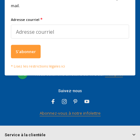
Voor advies of vragen kan je
mail.
mailen naar
info@doitpro.com
Telefonisch zijn we tijdens
*
Adresse courriel
kantooruren bereikbaar op
+3278250650
S'abonner
Ce que disent nos clients
* Lisez les restrictions légales ici
4 / 5
Nous obtenons un score de
4 / 5
sur
Trustpilot
Suivez-nous
Abonnez-vous à notre infolettre
Service à la clientèle