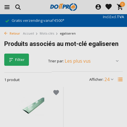
0
Incl.
Excl.
TVA
Gratis verzending vanaf €500*
Retour
Accueil
Mots-clés
egaliseren
Produits associés au mot-clé egaliseren
Filter
Trier par:
Afficher:
1 produit