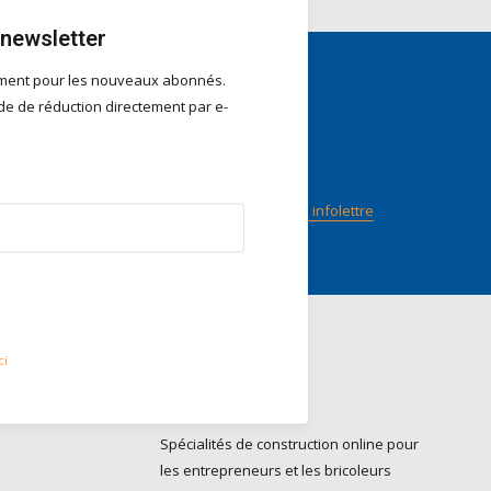
 newsletter
ement pour les nouveaux abonnés.
e de réduction directement par e-
nts
Suivez-nous
n score
ilot
Abonnez-vous à notre infolettre
ci
Contact
Do it Pro BV
Spécialités de construction online pour
les entrepreneurs et les bricoleurs