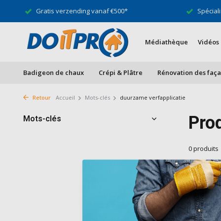
Gratis verzending vanaf €500*
Spéciali
Médiathèque
Vidéos
Badigeon de chaux
Crépi & Plâtre
Rénovation des faç
Retour
Accueil
Mots-clés
duurzame verfapplicatie
Pro
Mots-clés
0 produits
Aucun produ