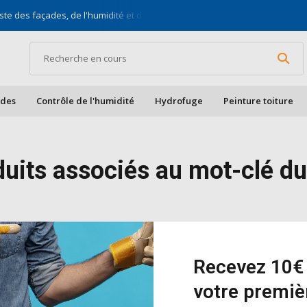
ste des façades, de l'humidité et des toits
Pour bric
ades
Contrôle de l'humidité
Hydrofuge
Peinture toiture
duits associés au mot-clé d
it n'a été trouvé...
Recevez 10€ 
votre premi