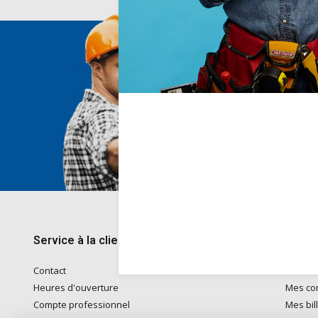
Nous 
Voor ad
naar
in
Telefon
kantoo
+32782
Service à la clientèle
Mon 
Contact
S'inscri
Heures d'ouverture
Mes c
Compte professionnel
Mes bil