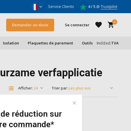
oleurs & entrepreneurs
Service Clients
4 / 5
@
Trustpilot
0
Demander un devis
Se connecter
Isolation
Plaquettes de parement
Outils
Incl.
Excl.
TVA
S'inscrire
uurzame verfapplicatie
S'inscrire
Afficher:
Trier par:
de réduction sur
ère commande*