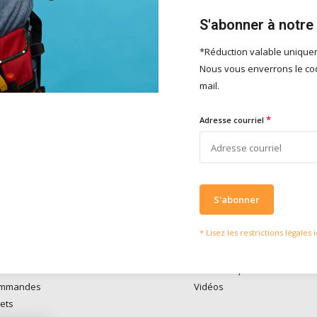
S'abonner à notre
*Réduction valable uniqu
Nous vous enverrons le cod
serons heureux d'aider
Ce que disent nos clie
mail.
vies of vragen kan je mailen
Nous obtenons u
4 / 5
fo@doitpro.com
de
4 / 5
sur
Trustp
*
Adresse courriel
isch zijn we tijdens
ruren bereikbaar op
50650
S'abonner
* Lisez les restrictions légales i
compte
Informations
re
Médiathèque
ommandes
Vidéos
lets